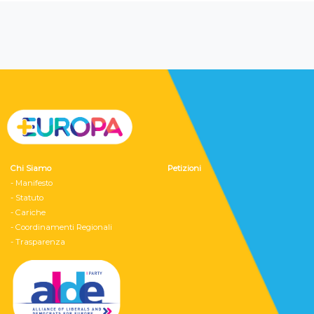
Chi Siamo
Petizioni
- Manifesto
- Statuto
- Cariche
- Coordinamenti Regionali
- Trasparenza