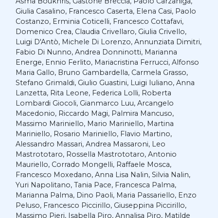
Asma Boukhris, Gastone Breccia, Paolo Carzaniga,
Giulia Casalino, Francesco Caserta, Elena Casi, Paolo
Costanzo, Erminia Coticelli, Francesco Cottafavi,
Domenico Crea, Claudia Crivellaro, Giulia Crivello,
Luigi D'Antò, Michele Di Lorenzo, Annunziata Dimitri,
Fabio Di Nunno, Andrea Donninotti, Marianna
Energe, Ennio Ferlito, Mariacristina Ferrucci, Alfonso
Maria Gallo, Bruno Gambardella, Carmela Grasso,
Stefano Grimaldi, Giulio Guastini,
Luigi Iuliano, Anna
Lanzetta,
Rita Leone, Federica Lolli, Roberta
Lombardi Giocoli, Gianmarco Luu, Arcangelo
Macedonio, Riccardo Magi, Palmira Mancuso,
Massimo Mariniello,
Mario Mariniello, Martina
Mariniello, Rosario Mariniello, Flavio Martino,
Alessandro Massari, Andrea Massaroni, Leo
Mastrototaro,
Rossella Mastrototaro,
Antonio
Mauriello, Corrado Mongelli, Raffaele Mosca,
Francesco Moxedano, Anna Lisa Nalin, Silvia Nalin,
Yuri Napolitano, Tania Pace, Francesca Palma,
Marianna Palma, Dino Paoli, Maria Passariello, Enzo
Peluso, Francesco Piccirillo, Giuseppina Piccirillo,
Massimo Pieri, Isabella Piro, Annalisa Piro, Matilde