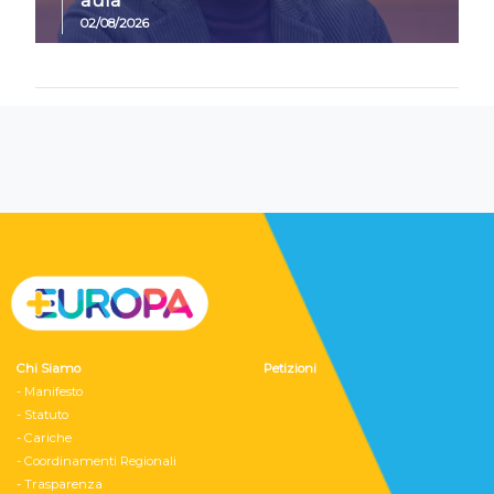
aula
02/08/2026
Chi Siamo
Petizioni
- Manifesto
- Statuto
- Cariche
- Coordinamenti Regionali
- Trasparenza