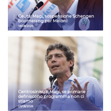
Ceuta: Magi, sospensione Schengen
boomerang per Meloni
08/08/2026
Centrosinistra: Magi, se primarie
definiscono programma non ci
stiamo
03/08/2026