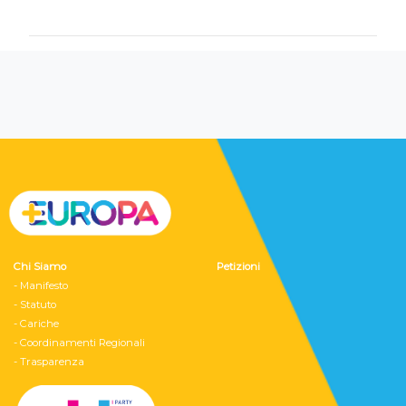
Chi Siamo
Petizioni
- Manifesto
- Statuto
- Cariche
- Coordinamenti Regionali
- Trasparenza