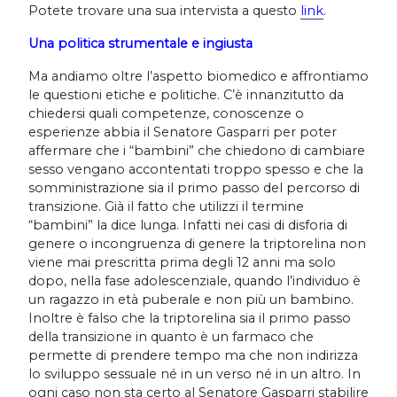
Potete trovare una sua intervista a questo
link
.
Una politica strumentale e ingiusta
Ma andiamo oltre l’aspetto biomedico e affrontiamo
le questioni etiche e politiche. C’è innanzitutto da
chiedersi quali competenze, conoscenze o
esperienze abbia il Senatore Gasparri per poter
affermare che i “bambini” che chiedono di cambiare
sesso vengano accontentati troppo spesso e che la
somministrazione sia il primo passo del percorso di
transizione. Già il fatto che utilizzi il termine
“bambini” la dice lunga. Infatti nei casi di disforia di
genere o incongruenza di genere la triptorelina non
viene mai prescritta prima degli 12 anni ma solo
dopo, nella fase adolescenziale, quando l’individuo è
un ragazzo in età puberale e non più un bambino.
Inoltre è falso che la triptorelina sia il primo passo
della transizione in quanto è un farmaco che
permette di prendere tempo ma che non indirizza
lo sviluppo sessuale né in un verso né in un altro. In
ogni caso non sta certo al Senatore Gasparri stabilire