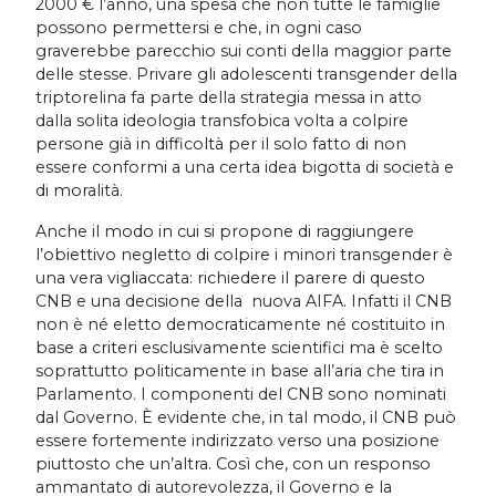
2000 € l’anno, una spesa che non tutte le famiglie
possono permettersi e che, in ogni caso
graverebbe parecchio sui conti della maggior parte
delle stesse. Privare gli adolescenti transgender della
triptorelina fa parte della strategia messa in atto
dalla solita ideologia transfobica volta a colpire
persone già in difficoltà per il solo fatto di non
essere conformi a una certa idea bigotta di società e
di moralità.
Anche il modo in cui si propone di raggiungere
l’obiettivo negletto di colpire i minori transgender è
una vera vigliaccata: richiedere il parere di questo
CNB e una decisione della nuova AIFA. Infatti il CNB
non è né eletto democraticamente né costituito in
base a criteri esclusivamente scientifici ma è scelto
soprattutto politicamente in base all’aria che tira in
Parlamento. I componenti del CNB sono nominati
dal Governo. È evidente che, in tal modo, il CNB può
essere fortemente indirizzato verso una posizione
piuttosto che un’altra. Così che, con un responso
ammantato di autorevolezza, il Governo e la