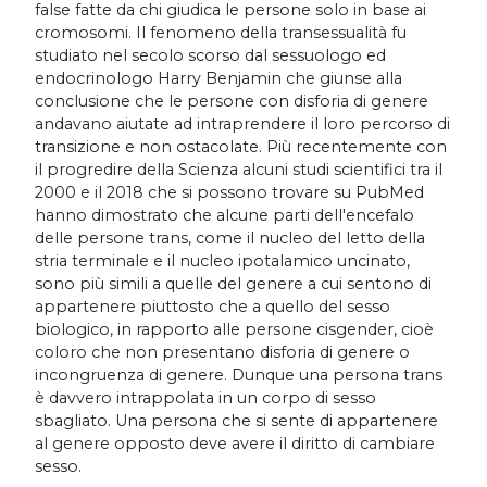
false fatte da chi giudica le persone solo in base ai
cromosomi. Il fenomeno della transessualità fu
studiato nel secolo scorso dal sessuologo ed
endocrinologo Harry Benjamin che giunse alla
conclusione che le persone con disforia di genere
andavano aiutate ad intraprendere il loro percorso di
transizione e non ostacolate. Più recentemente con
il progredire della Scienza alcuni studi scientifici tra il
2000 e il 2018 che si possono trovare su PubMed
hanno dimostrato che alcune parti dell'encefalo
delle persone trans, come il nucleo del letto della
stria terminale e il nucleo ipotalamico uncinato,
sono più simili a quelle del genere a cui sentono di
appartenere piuttosto che a quello del sesso
biologico, in rapporto alle persone cisgender, cioè
coloro che non presentano disforia di genere o
incongruenza di genere. Dunque una persona trans
è davvero intrappolata in un corpo di sesso
sbagliato. Una persona che si sente di appartenere
al genere opposto deve avere il diritto di cambiare
sesso.