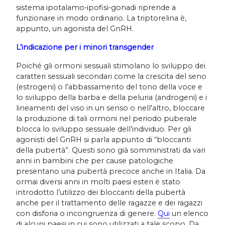
sistema ipotalamo-ipofisi-gonadi riprende a
funzionare in modo ordinario. La triptorelina è,
appunto, un agonista del GnRH.
L’indicazione per i minori transgender
Poiché gli ormoni sessuali stimolano lo sviluppo dei
caratteri sessuali secondari come la crescita del seno
(estrogeni) o l’abbassamento del tono della voce e
lo sviluppo della barba e della peluria (androgeni) e i
lineamenti del viso in un senso o nell'altro, bloccare
la produzione di tali ormoni nel periodo puberale
blocca lo sviluppo sessuale dell’individuo. Per gli
agonisti del GnRH si parla appunto di “bloccanti
della pubertà”. Questi sono già somministrati da vari
anni in bambini che per cause patologiche
presentano una pubertà precoce anche in Italia. Da
ormai diversi anni in molti paesi esteri è stato
introdotto l’utilizzo dei bloccanti della pubertà
anche per il trattamento delle ragazze e dei ragazzi
con disforia o incongruenza di genere.
Qui
un elenco
di alcuni paesi in cui sono utilizzati a tale scopo. Da