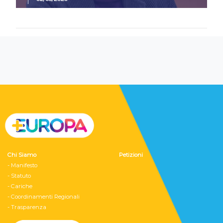
Chi Siamo
Petizioni
- Manifesto
- Statuto
- Cariche
- Coordinamenti Regionali
- Trasparenza