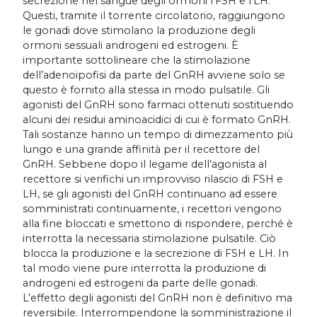
secrezione nel sangue degli ormoni l'FSH e l’LH.
Questi, tramite il torrente circolatorio, raggiungono
le gonadi dove stimolano la produzione degli
ormoni sessuali androgeni ed estrogeni. È
importante sottolineare che la stimolazione
dell’adenoipofisi da parte del GnRH avviene solo se
questo è fornito alla stessa in modo pulsatile. Gli
agonisti del GnRH sono farmaci ottenuti sostituendo
alcuni dei residui aminoacidici di cui è formato GnRH.
Tali sostanze hanno un tempo di dimezzamento più
lungo e una grande affinità per il recettore del
GnRH. Sebbene dopo il legame dell’agonista al
recettore si verifichi un improvviso rilascio di FSH e
LH, se gli agonisti del GnRH continuano ad essere
somministrati continuamente, i recettori vengono
alla fine bloccati e smettono di rispondere, perché è
interrotta la necessaria stimolazione pulsatile. Ciò
blocca la produzione e la secrezione di FSH e LH. In
tal modo viene pure interrotta la produzione di
androgeni ed estrogeni da parte delle gonadi.
L’effetto degli agonisti del GnRH non è definitivo ma
reversibile. Interrompendone la somministrazione il