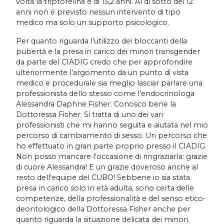
volta la triptorelina è di 15,2 anni. Al di sotto dei 12
anni non è previsto nessun intervento di tipo
medico ma solo un supporto psicologico.
Per quanto riguarda l’utilizzo dei bloccanti della
pubertà e la presa in carico dei minori transgender
da parte del CIADIG credo che per approfondire
ulteriormente l’argomento da un punto di vista
medico e procedurale sia meglio lasciar parlare una
professionista dello stesso come l’endocrinologa
Alessandra Daphne Fisher. Conosco bene la
Dottoressa Fisher. Si tratta di uno dei vari
professionisti che mi hanno seguita e aiutata nel mio
percorso di cambiamento di sesso. Un percorso che
ho effettuato in gran parte proprio presso il CIADIG.
Non posso mancare l'occasione di ringraziarla: grazie
di cuore Alessandra! E un grazie doveroso anche al
resto dell'equipe del CUBO! Sebbene io sia stata
presa in carico solo in età adulta, sono certa delle
competenze, della professionalità e del senso etico-
deontologico della Dottoressa Fisher anche per
quanto riguarda la situazione delicata dei minori.