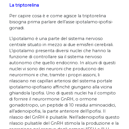
La triptorelina
Per capire cosa è e come agisce la triptorelina
bisogna prima parlare dell’asse ipotalamo-ipofisi-
gonadi.
L’ipotalamo è una parte del sistema nervoso
centrale situato in mezzo ai due emisferi cerebrali.
L’ipotalamo presenta diversi nuclei che hanno la
funzione di controllare sia il sistema nervoso
autonomo che quello endocrino. In alcuni di questi
nuclei vi sono dei neuroni che producono dei
neurormoni e che, tramite i propri assoni, li
rilasciano nei capillari arteriosi del sistema portale
ipotalamo-ipofisario affinché giungano alla vicina
ghiandola Ipofisi. Uno di questi nuclei ha il compito
di fornire il neurormone GnRH, o ormone
gonadotropo, un peptide di 10 residui aminoacidici,
all’adenoipofisi, la parte anteriore dell’ipofisi. Il
rilascio del GnRH è pulsatile. Nell’adenoipofisi questo
rilascio pulsatile del GnRH stimola la produzione e la