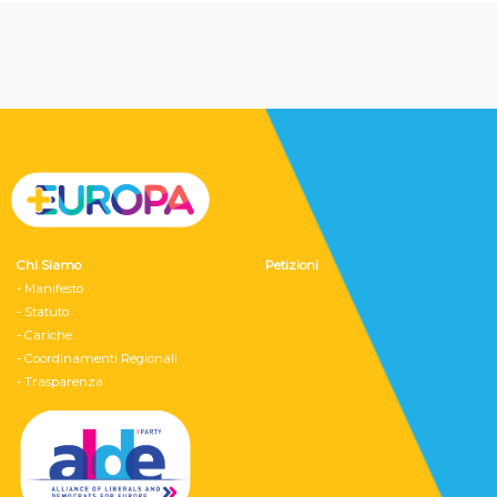
Chi Siamo
Petizioni
- Manifesto
- Statuto
- Cariche
- Coordinamenti Regionali
- Trasparenza