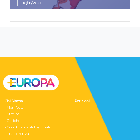
10/06/2021
Chi Siamo
Petizioni
- Manifesto
- Statuto
- Cariche
- Coordinamenti Regionali
- Trasparenza