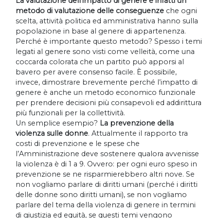
La valutazione dell’impatto di genere è infatti un
metodo di valutazione delle conseguenze
che ogni
scelta, attività politica ed amministrativa hanno sulla
popolazione in base al genere di appartenenza.
Perché è importante questo metodo? Spesso i temi
legati al genere sono visti come velleità, come una
coccarda colorata che un partito può apporsi al
bavero per avere consenso facile. È possibile,
invece, dimostrare brevemente perché l’impatto di
genere è anche un metodo economico funzionale
per prendere decisioni più consapevoli ed addirittura
più funzionali per la collettività.
Un semplice esempio?
La prevenzione della
violenza sulle donne
. Attualmente il rapporto tra
costi di prevenzione e le spese che
l’Amministrazione deve sostenere qualora avvenisse
la violenza è di 1 a 9. Ovvero: per ogni euro speso in
prevenzione se ne risparmierebbero altri nove. Se
non vogliamo parlare di diritti umani (perché i diritti
delle donne sono diritti umani), se non vogliamo
parlare del tema della violenza di genere in termini
di giustizia ed equità, se questi temi vengono