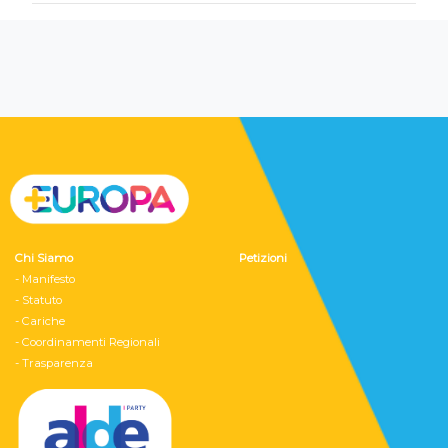
Chi Siamo
Petizioni
- Manifesto
- Statuto
- Cariche
- Coordinamenti Regionali
- Trasparenza