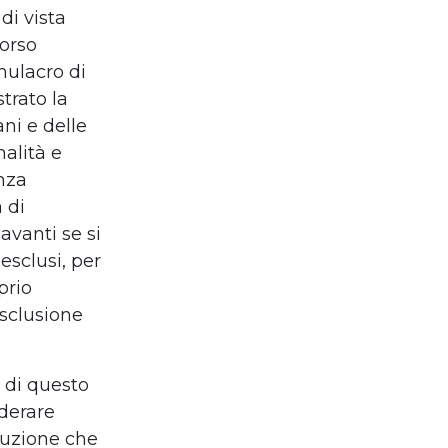
di vista
corso
mulacro di
trato la
ni e delle
alità e
enza
 di
avanti se si
esclusi, per
prio
sclusione
, di questo
iderare
oluzione che