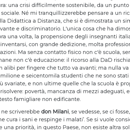
ura: una crisi difficilmente sostenibile, da un punto 
 sociale. Né mi tranquillizzerebbe pensare a un ri
lla Didattica a Distanza, che si è dimostrata un si
rvante e discriminatorio. L'unica cosa che ha dimos
a una volta, la propensione degli insegnanti italia
 inventarsi, con grande dedizione, molta profession
azioni. Ma senza contatto fisico non c'è scuola, s
ane non c'è educazione: il ricorso alla DaD rischia
 alibi per fingere che tutto va avanti; ma nulla va 
 milione e seicentomila studenti che ne sono stati 
iù svariate, e non ultime quelle che la scuola è pro
risolvere: povertà, mancanza di mezzi adeguati, e
testo famigliare non edificante.
 ne scriverebbe
don Milani
, se vedesse, se ci fosse
e cura i sani e respinge i malati’. Se si vuole cons
 una priorità, in questo Paese, non esiste altra s