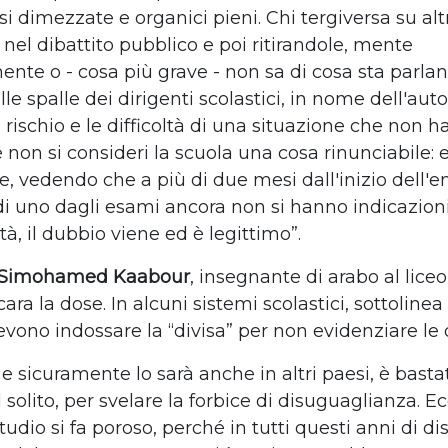
si dimezzate e organici pieni. Chi tergiversa su altr
nel dibattito pubblico e poi ritirandole, mente
ente o - cosa più grave - non sa di cosa sta parla
lle spalle dei dirigenti scolastici, in nome dell'au
il rischio e le difficoltà di una situazione che non ha
non si consideri la scuola una cosa rinunciabile: 
, vedendo che a più di due mesi dall'inizio dell'
di uno dagli esami ancora non si hanno indicazion
tà, il dubbio viene ed è legittimo”.
Simohamed Kaabour
, insegnante di arabo al lice
cara la dose.
In alcuni sistemi scolastici, sottoline
evono indossare la “divisa” per non evidenziare le 
, e sicuramente lo sarà anche in altri paesi, è basta
 solito, per svelare la forbice di disuguaglianza. Ec
 studio si fa poroso, perché in tutti questi anni di d