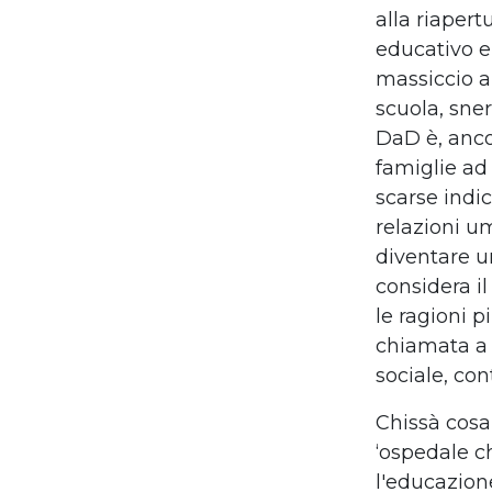
alla riapert
educativo e
massiccio a
scuola, sne
DaD è, ancor
famiglie ad
scarse indic
relazioni um
diventare un
considera il
le ragioni p
chiamata a 
sociale, con
Chissà cosa
‘ospedale ch
l'educazione