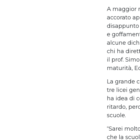
A maggior r
accorato ap
disappunto 
e goffament
alcune dich
chi ha diret
il prof. Si
maturità, E
La grande cr
tre licei ge
ha idea di 
ritardo, per
scuole.
“Sarei molto
che la scuo