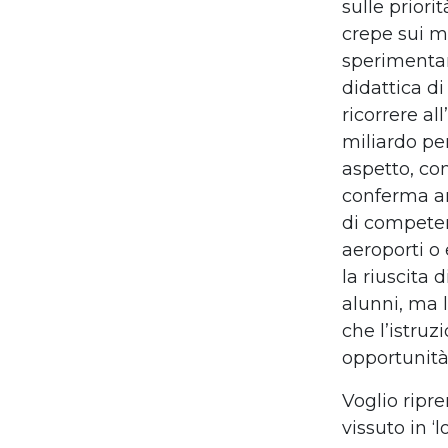
sulle prior
crepe sui m
sperimentar
didattica di
ricorrere al
miliardo per
aspetto, co
conferma an
di competen
aeroporti o
la riuscita 
alunni, ma 
che l’istruz
opportunità
Voglio ripr
vissuto in 