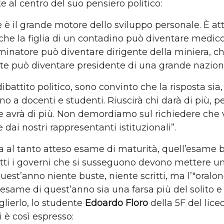
 al centro del suo pensiero politico:
e è il grande motore dello sviluppo personale. È at
 che la figlia di un contadino può diventare medico,
 minatore può diventare dirigente della miniera, che 
te può diventare presidente di una grande nazione
 dibattito politico, sono convinto che la risposta si
no a docenti e studenti. Riuscirà chi darà di più, p
 avrà di più. Non demordiamo sul richiedere che 
ai nostri rappresentanti istituzionali”.
 al tanto atteso esame di maturità, quell’esame b
utti i governi che si susseguono devono mettere un
est’anno niente buste, niente scritti, ma l’"oralone
esame di quest’anno sia una farsa più del solito e
glierlo, lo studente
Edoardo Floro
della 5F del lic
 è così espresso: