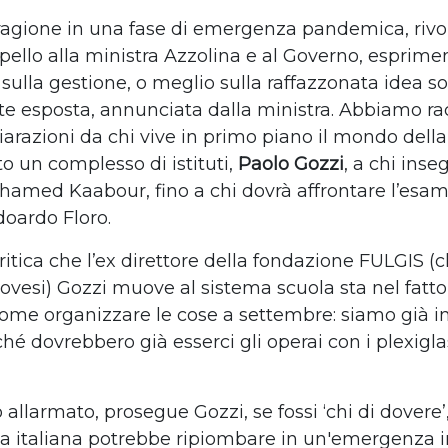
agione in una fase di emergenza pandemica, riv
pello alla ministra Azzolina e al Governo, esprimen
sulla gestione, o meglio sulla raffazzonata idea so
e esposta, annunciata dalla ministra. Abbiamo ra
iarazioni da chi vive in primo piano il mondo della
to un complesso di istituti,
Paolo Gozzi
, a chi inse
mohamed Kaabour, fino a chi dovrà affrontare l’esam
doardo Floro.
itica che l’ex direttore della fondazione FULGIS (c
novesi) Gozzi muove al sistema scuola sta nel fatto
come organizzare le cose a settembre: siamo già in
ché dovrebbero già esserci gli operai con i plexigla
 allarmato, prosegue Gozzi, se fossi ‘chi di dovere
la italiana potrebbe ripiombare in un'emergenza