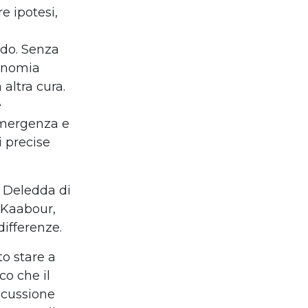
e ipotesi,
ndo. Senza
tonomia
 altra cura.
e
emergenza e
i precise
o Deledda di
a Kaabour,
differenze.
to stare a
co che il
iscussione