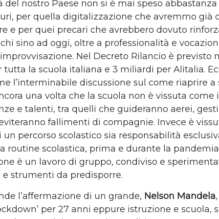
ità del nostro Paese non si è mai speso abbastanza
uri, per quella digitalizzazione che avremmo già 
e e per quei precari che avrebbero dovuto rinforz
 chi sino ad oggi, oltre a professionalità e vocazio
l’improvvisazione. Nel Decreto Rilancio è previsto 
 tutta la scuola italiana e 3 miliardi per Alitalia. E
me l’interminabile discussione sul come riaprire a
cora una volta che la scuola non è vissuta come 
ze e talenti, tra quelli che guideranno aerei, gest
 eviteranno fallimenti di compagnie. Invece è viss
di un percorso scolastico sia responsabilità esclusiv
la routine scolastica, prima e durante la pandemi
ione è un lavoro di gruppo, condiviso e sperimentat
 e strumenti da predisporre.
ende l’affermazione di un grande,
Nelson Mandela
‘lockdown’ per 27 anni eppure istruzione e scuola, 