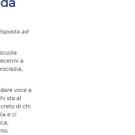
oda
disposta ad
 scuola
decenni a
rocrazia,
 dare voce a
hi sta al
creto di chi
ia e ci
ica,
nto.