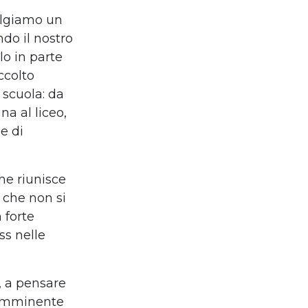
olgiamo un
do il nostro
lo in parte
ccolto
 scuola: da
gna al liceo,
e di
he riunisce
 che non si
 forte
ss nelle
’, a pensare
 imminente