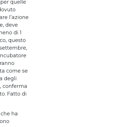
 per quelle
dovuto
are l’azione
ne, deve
meno di 1
cco, questo
 settembre,
incubatore
iranno
uta come se
a degli
a, conferma
o. Fatto di
, che ha
sono