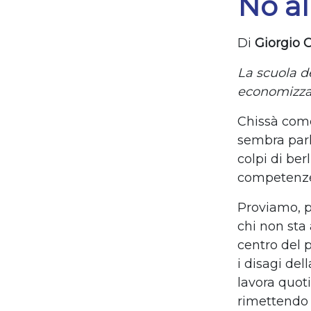
No al
Di
Giorgio 
La scuola d
economizza
Chissà come
sembra parl
colpi di be
competenze,
Proviamo, p
chi non sta 
centro del 
i disagi del
lavora quot
rimettendo 