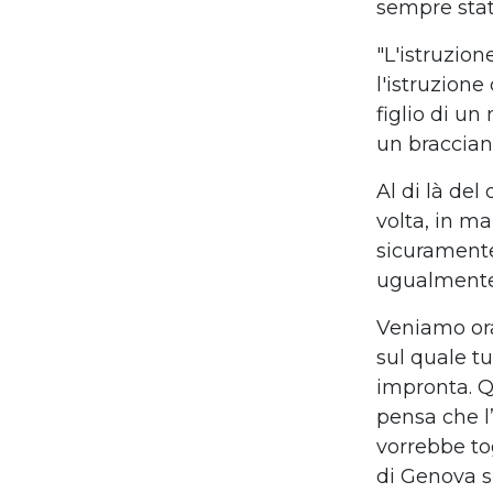
sempre state
"L'istruzion
l'istruzione
figlio di un
un braccian
Al di là del
volta, in ma
sicuramente
ugualmente d
Veniamo ora
sul quale t
impronta. Qu
pensa che l’
vorrebbe to
di Genova si