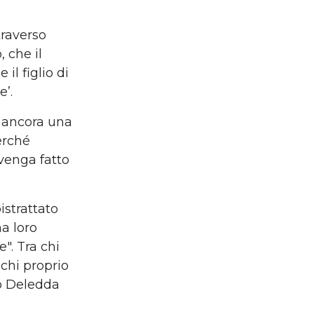
traverso
 che il
il figlio di
’.
a, ancora una
erché
venga fatto
istrattato
a loro
". Tra chi
 chi proprio
eo Deledda