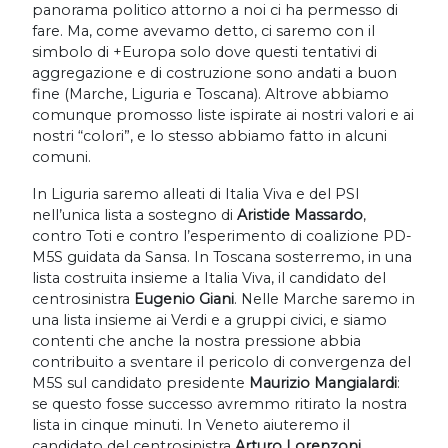
panorama politico attorno a noi ci ha permesso di
fare. Ma, come avevamo detto, ci saremo con il
simbolo di +Europa solo dove questi tentativi di
aggregazione e di costruzione sono andati a buon
fine (Marche, Liguria e Toscana). Altrove abbiamo
comunque promosso liste ispirate ai nostri valori e ai
nostri “colori”, e lo stesso abbiamo fatto in alcuni
comuni.
In Liguria saremo alleati di Italia Viva e del PSI
nell’unica lista a sostegno di
Aristide Massardo
,
contro Toti e contro l’esperimento di coalizione PD-
M5S guidata da Sansa. In Toscana sosterremo, in una
lista costruita insieme a Italia Viva, il candidato del
centrosinistra
Eugenio Giani
. Nelle Marche saremo in
una lista insieme ai Verdi e a gruppi civici, e siamo
contenti che anche la nostra pressione abbia
contribuito a sventare il pericolo di convergenza del
M5S sul candidato presidente
Maurizio Mangialardi
:
se questo fosse successo avremmo ritirato la nostra
lista in cinque minuti. In Veneto aiuteremo il
candidato del centrosinistra
Arturo Lorenzoni