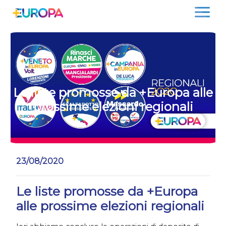
Salta
Le liste promosse da +Europa alle
prossime elezioni regionali
23/08/2020
Le liste promosse da +Europa
alle prossime elezioni regionali