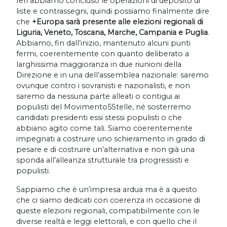
Ieri abbiamo concluso le operazioni di deposito di
liste e contrassegni, quindi possiamo finalmente dire
che
+Europa sarà presente alle elezioni regionali di
Liguria, Veneto, Toscana, Marche, Campania e Puglia
.
Abbiamo, fin dall’inizio, mantenuto alcuni punti
fermi, coerentemente con quanto deliberato a
larghissima maggioranza in due riunioni della
Direzione e in una dell’assemblea nazionale: saremo
ovunque contro i sovranisti e nazionalisti, e non
saremo da nessuna parte alleati o contigui ai
populisti del Movimento5Stelle, né sosterremo
candidati presidenti essi stessi populisti o che
abbiano agito come tali. Siamo coerentemente
impegnati a costruire uno schieramento in grado di
pesare e di costruire un’alternativa e non già una
sponda all’alleanza strutturale tra progressisti e
populisti.
Sappiamo che è un’impresa ardua ma è a questo
che ci siamo dedicati con coerenza in occasione di
queste elezioni regionali, compatibilmente con le
diverse realtà e leggi elettorali, e con quello che il