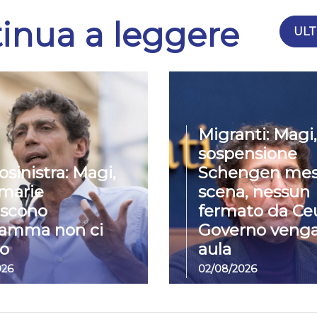
inua a leggere
ULT
Migranti: Magi,
sospensione
osinistra: Magi,
Schengen mes
imarie
scena, nessun
iscono
fermato da Ceu
ramma non ci
Governo venga
o
aula
026
02/08/2026