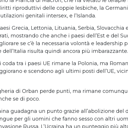
ono la Francia di Macron, che ha vietato le terapie 
diritti riproduttivi delle coppie lesbiche, la German
utilazioni genitali intersex, e l’Islanda.
esi Grecia, Lettonia, Lituania, Serbia, Slovacchia 
rati, mostrando che anche i paesi dell’Est e del S
iorare se c’è la necessaria volontà e leadership po
dell’Italia risulta quindi ancora più imbarazzante.
 di coda tra i paesi UE rimane la Polonia, ma Roman
giorano e scendono agli ultimi posti dell’UE, vicin
gheria di Orban perde punti, ma rimane comunque
 anche se di poco.
raina guadagna un punto grazie all’abolizione del d
angue per gli uomini che fanno sesso con altri uo
invasione Russa. L’Ucraina ha un punteggio più alt