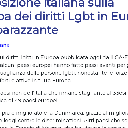
sizione italiana sulla
 dei diritti Lgbt in E
barazzante
iana
i diritti lgbti in Europa pubblicata oggi da ILGA-
alcuni paesi europei hanno fatto passi avanti per g
eguaglianza delle persone lgbti, nonostante le forze 
rti e attive in tutta Europa.
paesi non c’è l’Italia che rimane stagnante al 33es
fica di 49 paesi europei.
e più è migliorato è la Danimarca, grazie al migli
e leggi contro le discriminazioni. Altri paesi che s