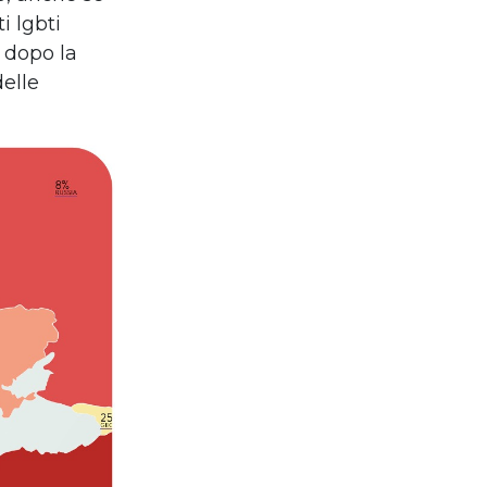
i lgbti
 dopo la
elle