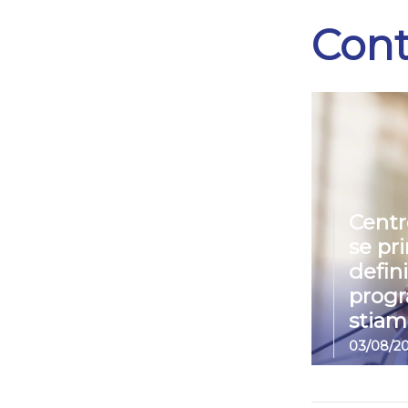
Cont
Centr
se pr
defin
prog
stiam
03/08/2