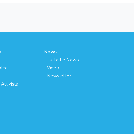
a
News
- Tutte Le News
lea
- Video
- Newsletter
 Attivista