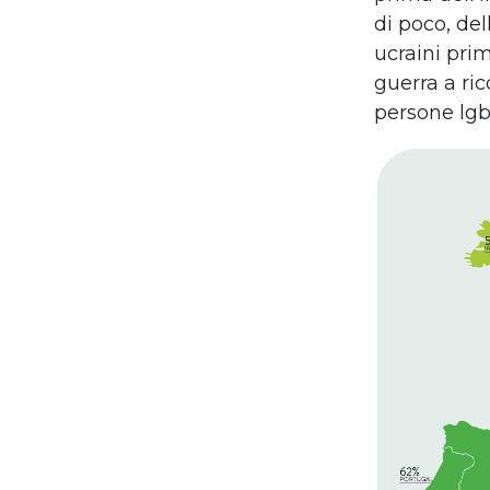
di poco, del
ucraini pri
guerra a ri
persone lgbt