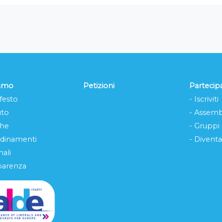
iamo
Petizioni
Partecip
festo
- Iscriviti
uto
- Assemb
che
- Gruppi
rdinamenti
- Diventa
ali
parenza