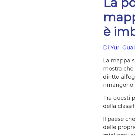
La po
mappa
è im
Di Yuri Gua
La mappa su
mostra che 
diritto all’
rimangono fo
Tra questi 
della classi
Il paese ch
delle propri