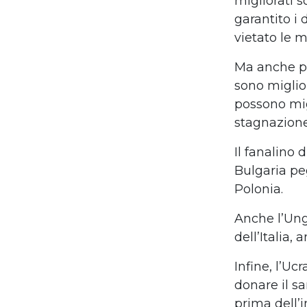
migliorati s
garantito i 
vietato le m
Ma anche pa
sono miglio
possono migl
stagnazione 
Il fanalino
Bulgaria peg
Polonia.
Anche l’Un
dell’Italia,
Infine, l’Uc
donare il s
prima dell’