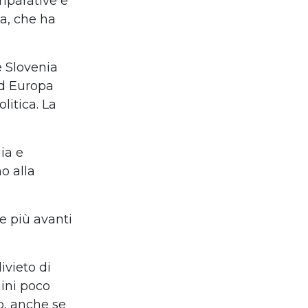
riparative e
ia, che ha
e Slovenia
ud Europa
litica. La
ia e
o alla
 più avanti
ivieto di
mini poco
o, anche se