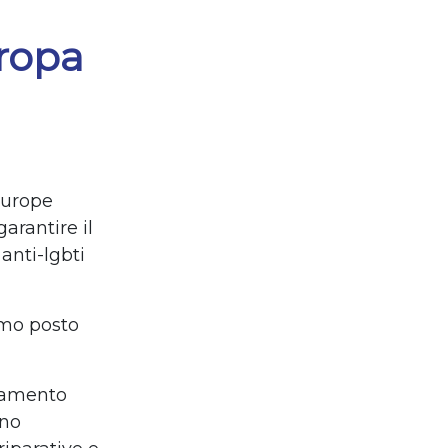
uropa
Europe
arantire il
anti-lgbti
imo posto
oramento
ono