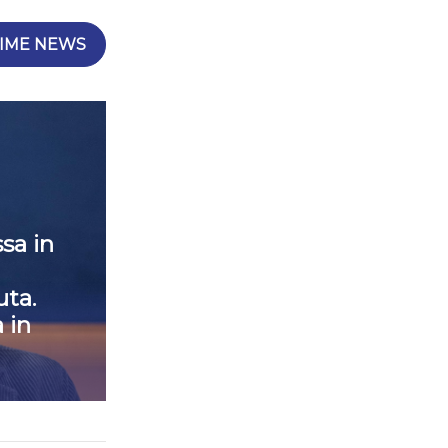
IME NEWS
sa in
ta.
 in