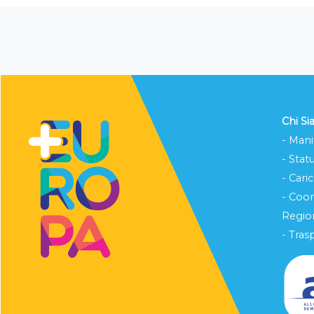
Chi S
- Mani
- Stat
- Cari
- Coo
Region
- Tras