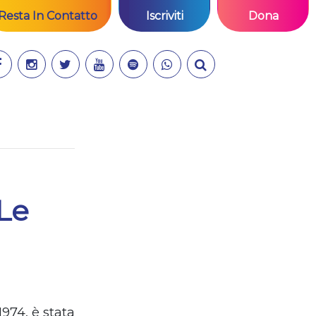
Resta In Contatto
Iscriviti
Dona
 Le
 1974, è stata