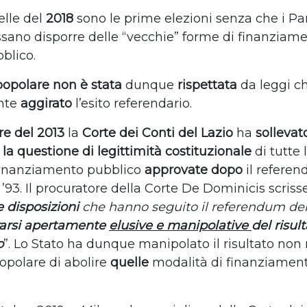
lle del
2018
sono le prime elezioni senza che i Par
sano disporre delle “vecchie” forme di finanziam
blico.
popolare non è stata
dunque
rispettata
da leggi c
nte
aggirato
l’esito referendario.
e del 2013
la
Corte dei Conti del Lazio
ha
sollevat
,
la questione di legittimità costituzionale
di tutte 
finanziamento pubblico
approvate dopo
il refere
 ’93. Il procuratore della Corte De Dominicis scris
e disposizioni
che hanno seguito il referendum del
rarsi apertamente
elusive e manipolative
del risul
o
”. Lo Stato ha dunque manipolato il risultato non
popolare di abolire
quelle
modalità di finanziamen