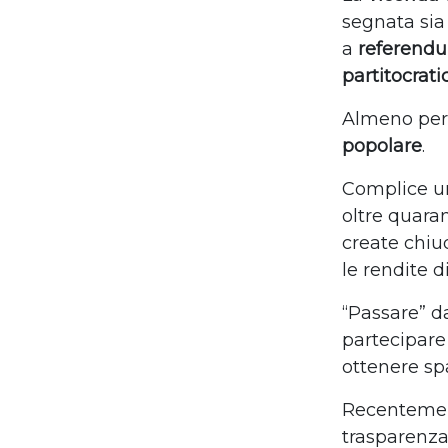
segnata sia 
a
referen
partitocrati
Almeno pe
popolare
.
Complice una
oltre quara
create chiu
le rendite d
“Passare” d
partecipare 
ottenere spa
Recentemente
trasparenza 