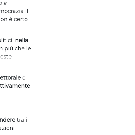
o a
mocrazia il
on è certo
itici,
nella
n più che le
ueste
lettorale
o
ettivamente
ndere
tra i
azioni