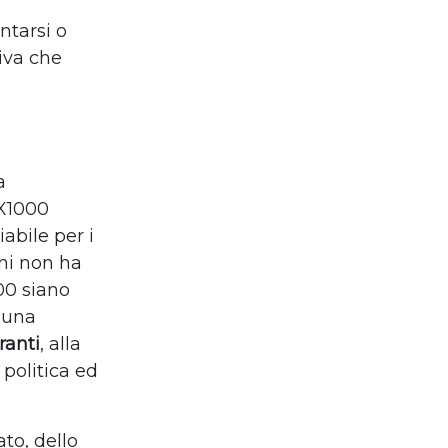
ntarsi o
tiva che
a
2X1000
iabile per i
chi non ha
000 siano
e una
ranti
, alla
 politica ed
ato, dello