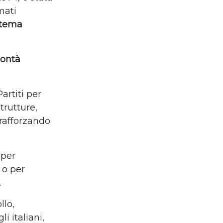
mati
stema
lontà
artiti per
trutture,
rafforzando
 per
 o per
.
llo,
i italiani,