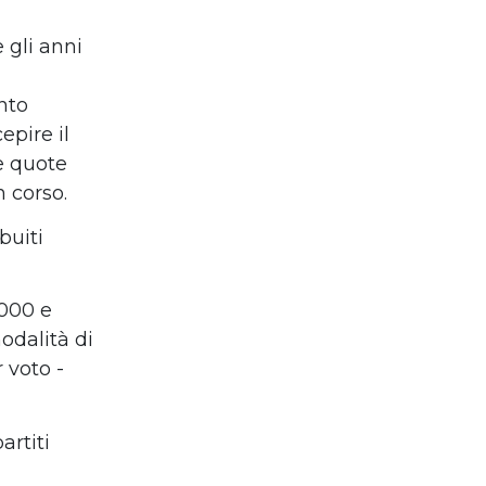
 gli anni
nto
epire il
e quote
n corso.
buiti
1000 e
odalità di
 voto -
artiti