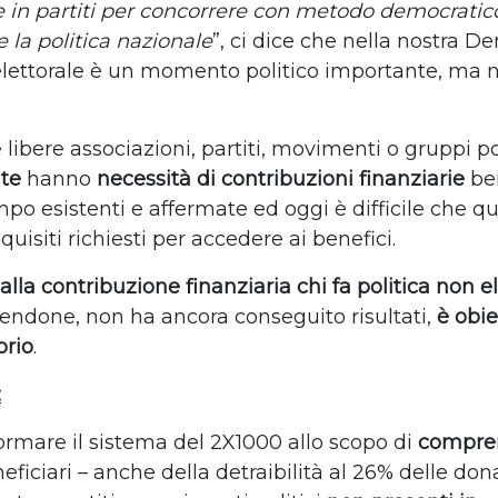
 in partiti per concorrere con metodo democratic
 la politica nazionale
”, ci dice che nella nostra De
lettorale è un momento politico importante, ma n
e libere associazioni, partiti, movimenti o gruppi pol
nte
hanno
necessità di contribuzioni finanziarie
be
mpo esistenti e affermate ed oggi è difficile che q
quisiti richiesti per accedere ai benefici.
lla contribuzione finanziaria chi fa politica non e
cendone, non ha ancora conseguito risultati,
è obi
orio
.
:
ormare il sistema del 2X1000 allo scopo di
compre
eficiari – anche della detraibilità al 26% delle don