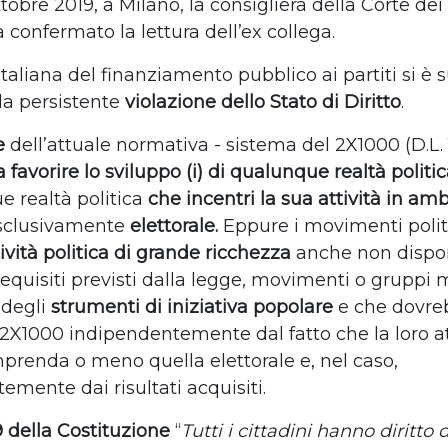
tobre 2019, a Milano, la consigliera della Corte dei
 confermato la lettura dell’ex collega.
taliana del finanziamento pubblico ai partiti si è 
a persistente
violazione dello Stato di Diritto
.
ne
dell’attuale normativa - sistema del 2X1000 (D.L. 
a favorire lo sviluppo (i) di qualunque realtà polit
e realtà politica
che incentri la sua attività in ambi
sclusivamente
elettorale.
Eppure i movimenti polit
tività politica di grande ricchezza
anche non dispo
equisiti previsti dalla legge, movimenti o gruppi m
o degli
strumenti di iniziativa popolare
e che dovre
 2X1000 indipendentemente dal fatto che la loro at
mprenda o meno quella elettorale e, nel caso,
emente dai risultati acquisiti.
9 della Costituzione
“
Tutti i cittadini hanno diritto 