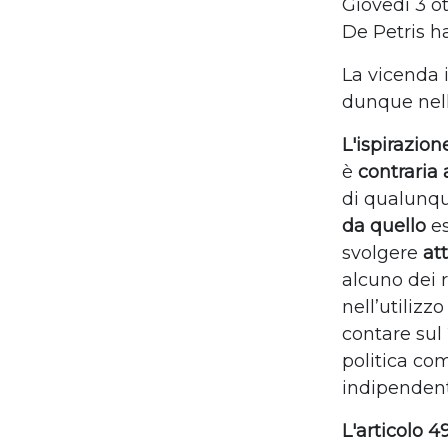
Giovedì 3 ot
De Petris ha
La vicenda i
dunque nell
L'ispirazio
è
contraria 
di qualunqu
da quello
e
svolgere
at
alcuno dei r
nell’utilizz
contare sul
politica co
indipendent
L'articolo 4