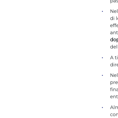
pas
Ne
di 
eff
ant
dop
del
A t
dir
Ne
pre
fin
ent
Al
con