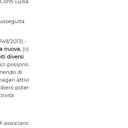
 Conti Luisa
susseguita
149/2013) -
ica nuova
, (ii)
ti diversi
ici possono
nendo di
agari attivi
bbero poter
tività
di associarsi