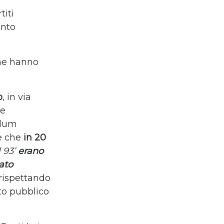
titi
ento
he hanno
o
, in via
le
ndum
se che
in 20
 93’
erano
tato
 rispettando
to pubblico