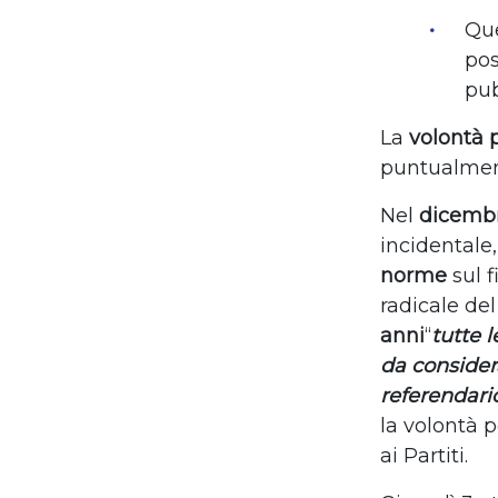
Que
pos
pub
La
volontà 
puntualme
Nel
dicembr
incidentale
norme
sul 
radicale del
anni
“
tutte l
da conside
referendari
la volontà 
ai Partiti.