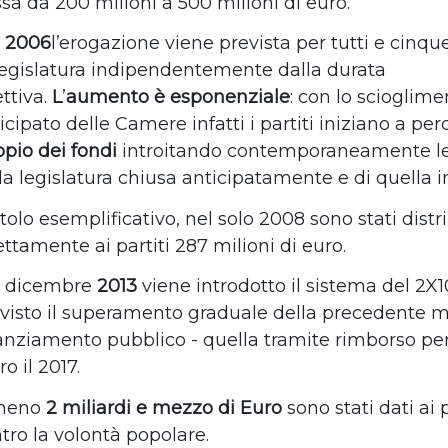
sa da 200 milioni a 500 milioni di euro.
l
2006
l’erogazione viene prevista per tutti e cinque
legislatura indipendentemente dalla durata
ettiva.
L
’
aumento è esponenziale
: con lo scioglime
icipato delle Camere infatti i partiti iniziano a perc
pio dei fondi
introitando contemporaneamente l
la legislatura chiusa anticipatamente e di quella i
itolo esemplificativo, nel solo 2008 sono stati distri
ettamente ai partiti 287 milioni di euro.
l dicembre
2013
viene introdotto il sistema del 2X
visto il superamento graduale della precedente m
anziamento pubblico - quella tramite rimborso per
ro il 2017.
meno
2 miliardi e mezzo
di Euro
sono stati dati ai p
tro la volontà popolare.