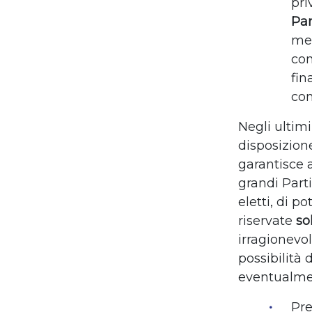
pri
Pa
men
con
fin
con
Negli ultimi
disposizion
garantisce a
grandi Parti
eletti, di p
riservate
so
irragionevo
possibilità 
eventualm
Pr