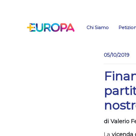
Salta
Chi Siamo
Petizion
05/10/2019
Fina
partit
nostr
di Valerio F
La
vicenda 