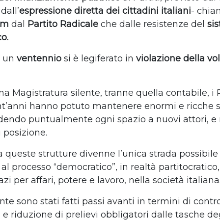
dall’
espressione diretta dei cittadini italiani
- chia
dum
dal
Partito Radicale
che dalle resistenze del
si
co.
r un
ventennio
si è legiferato in
violazione della vo
 Magistratura silente, tranne quella contabile, i P
nt’anni hanno potuto mantenere enormi e ricche s
dendo puntualmente ogni spazio a nuovi attori, e 
i posizione.
a queste strutture divenne l’unica strada possibile
al processo “democratico”, in realtà partitocratico,
zi per affari, potere e lavoro, nella società italiana
 sono stati fatti passi avanti in termini di contro
e riduzione di prelievi obbligatori dalle tasche degl