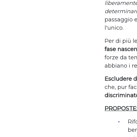
liberamente
determinare
passaggio e
l'unico.
Per di più l
fase nasce
forze da te
abbiano i re
Escludere da
che, pur fa
discriminat
PROPOSTE
Rif
ben