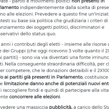
vate - partiti e movimenti politici
non presenti in
rlamento
indipendentemente dalla scelta di prese
o alle elezioni. Prevedere a questo fine un'inizia
testi su base sia politica che giudiziaria i criteri di
anziamento dei soggetti politici, discriminatori e
servativi dello status quo.
 anni i contributi degli eletti - insieme alle risorse 
e dei Gruppi (che oggi ricevono 3 volte quanto il 
i partiti) - sono via via diventati una fonte irrinunc
ti. Nella conseguente straordinaria difficoltà, per 
oter competere, che le donazioni detraibili e il 2X1
lo ai partiti già presenti in Parlamento
, costituisc
le
limitazione danno anche di potenziali nuovi ent
di raccogliere fondi e quindi di partecipare alla vita
ente
concorrere alle elezioni
.
evedere una massiccia
pubblicità,
a carico dello St