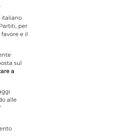
.
italiano
artiti, per
favore e il
ente
posta sul
care a
saggi
do alle
”
mento