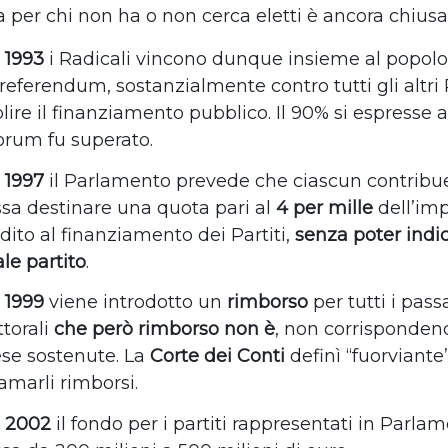
a per chi non ha o non cerca eletti è ancora chiusa
l
1993
i Radicali vincono dunque insieme al popolo 
referendum, sostanzialmente contro tutti gli altri P
lire il finanziamento pubblico. Il 90% si espresse a 
rum fu superato.
l
1997
il Parlamento prevede che ciascun contribu
sa destinare una quota pari al
4 per mille
dell’im
dito al finanziamento dei Partiti,
senza poter indi
le partito
.
l
1999
viene introdotto un
rimborso
per tutti i pas
ttorali
che però rimborso non è
, non corrisponden
se sostenute. La
Corte dei Conti
definì “fuorviante
amarli rimborsi.
l
2002
il fondo per i partiti rappresentati in Parla