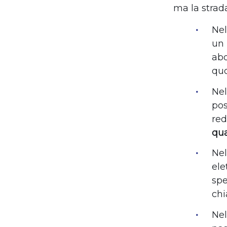
ma la strad
Ne
un 
abo
quo
Ne
pos
red
qua
Ne
ele
spe
chi
Ne