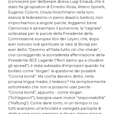
(conoscere per deliberare diceva Luigi Einaudi, che è
stato fra gli ispiratori di Ernesto Rossi, Altiero Spinelli,
Eugenio Colorni, Ursula Hirschmann nella loro
istanza di federalismo in pieno disastro bellico), non
impicchiamoci a singole parole, leggiamo bene.
Clamoroso è ad esempio il polverone, la “cagnara”,
sollevatasi per le parole della Presidente della
Commissione europea Von der Leyen, che, dopo
aver ricevuto lodi sperticate (e rialzi di Borsa) per
aver detto “Daremo all'Italia tutto ciò che chiede”,
così correggendo la sconsiderata affermazione della
Presidente BCE Lagarde (“Non siamo qui a chiudere
gli spread”), è stata subissata d’improperi quando ha
bollato come “slogan” la questione dei possibili
“Corona bond”. Ma cos’ha davvero detto, nella
propria lingua madre, il tedesco? Ha semplicemente
sottolineato che non si possono usar parole -
“Corona bond”, appunto - come slogan
(“Schlagwort”), bisogna usare invece “responsabilità”
(“Haftung”). Come darle torto, in un tempo in cui
tutti avanzano un’articolata e variegata panoplia di
diritti e assai poco pensano ai doveri, meno ancora