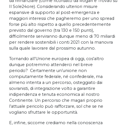
da rifinanziare (come ricordato da Rogari e Trovati su
Il Sole24ore). Considerando ulteriori misure
espansive di supporto al post-emergenza e
maggiori interessi che pagheremo per uno spread
forse più alto rispetto a quello precedentemente
previsto dal governo (tra 130 e 150 punti),
difficilmente serviranno dunque meno di 70 miliardi
per rendere sostenibili i conti 2021 con la manovra
sulla quale lavorare dal prossimo autunno.
Tornando all’Unione europea di oggi, cos'altro
dunque potremmo attenderci nel breve
periodo? Certamente un’unione non
compiutamente federale, né confederale, ma
almeno intenta a un percorso, osteggiato dai
sovranisti, di integrazione volto a garantire
indipendenza e tenuta economica al nostro
Continente. Un percorso che magari proprio
l’attuale pericolo può rafforzare, sol che se ne
vogliano sfruttare le opportunità.
E, infine, siccome crediamo nella conoscenza