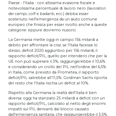
Paese - l’Italia - con altissima evasione fiscale e
notevolissima percentuale di lavoro nero (lavoratori
dei campi, colf e badanti, ecc.) debba esser
sostenuto nell'emergenza da un aiuto comune
europeo che finisca per esser rivolto anche a queste
categorie: eppure dovremo riuscirci.
La Germania mette oggi in campo 156 miliardi a
debito per affrontare la crisi; se l’Italia facesse lo
stesso, deficit 2020 aggiuntivo per 156 miliardi, il
rapporto deficit/PIL, quello per intenderci che per la
UE non può superare il 3%, raggiungerebbe il 10,6%
e considerando un crollo del PIL nell'ordine del 6,5%
in Italia, come previsto da Prometea, il rapporto
deficit/PIL salirebbe all’11,5%. Goldman Sachs riporta
del resto che l’Italia rischia un deficit al 10%.
Rispetto alla Germania la realtà dell’Italia è ben
diversa: oggi ha stanziato 25 miliardi a deficit con un
rapporto deficit/PIL, calcolato al netto degli enormi
impatti sul PIL derivanti dal blocco causato
dall'emergenza sanitaria, che raggiungerebbe il 3,5%.