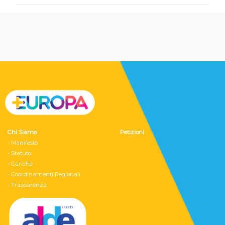
Chi Siamo
Petizioni
- Manifesto
- Statuto
- Cariche
- Coordinamenti Regionali
- Trasparenza