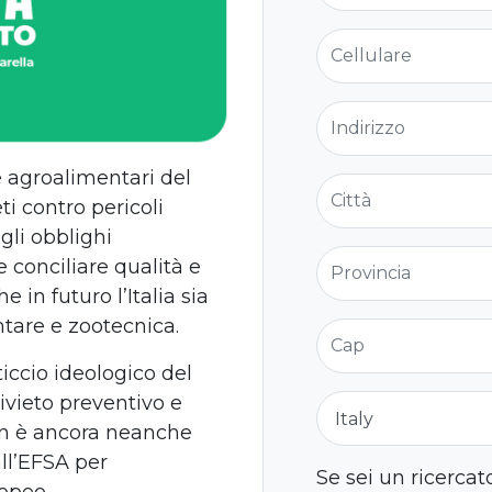
Cellulare
Indirizzo
e agroalimentari del
Città
i contro pericoli
gli obblighi
Provincia
e conciliare qualità e
 in futuro l’Italia sia
ntare e zootecnica.
Cap
eticcio ideologico del
vieto preventivo e
Nazione
on è ancora neanche
all’EFSA per
Se sei un ricercat