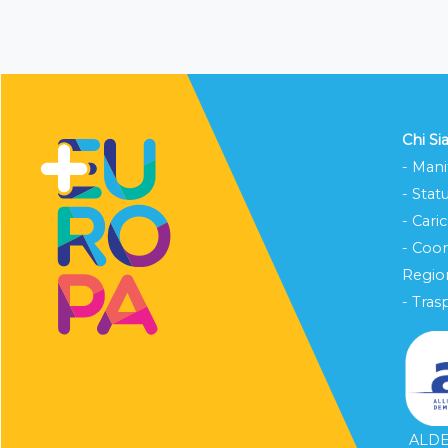
Chi S
- Mani
- Stat
- Cari
- Coo
Region
- Tras
ALDE 