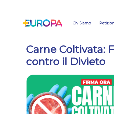
Salta
Chi Siamo
Petizion
Carne Coltivata: 
contro il Divieto