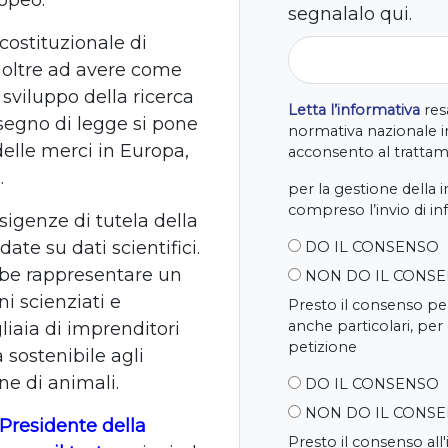
opeo.
segnalalo qui.
 costituzionale di
, oltre ad avere come
 sviluppo della ricerca
Letta l’informativa
resa
isegno di legge si pone
normativa nazionale in
delle merci in Europa,
acconsento al trattame
.
per la gestione della 
compreso l’invio di i
sigenze di tutela della
ate su dati scientifici.
DO IL CONSENSO
ebbe rappresentare un
NON DO IL CONS
ni scienziati e
Presto il consenso per
anche particolari, per
liaia di imprenditori
petizione
a sostenibile agli
ne di animali.
DO IL CONSENSO
NON DO IL CONS
Presidente della
Presto il consenso all