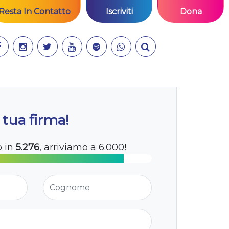
Resta In Contatto
Iscriviti
Dona
 tua firma!
o in
5.276
, arriviamo a 6.000!
Cognome