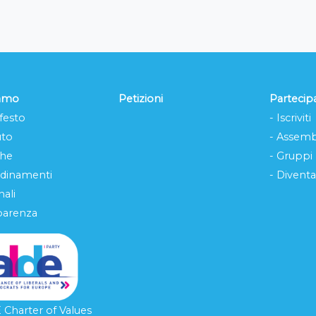
iamo
Petizioni
Partecip
festo
- Iscriviti
uto
- Assemb
che
- Gruppi
rdinamenti
- Diventa
ali
parenza
Charter of Values