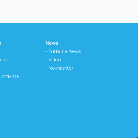
a
News
- Tutte Le News
lea
- Video
- Newsletter
 Attivista