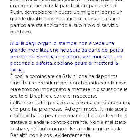
impegnati nel dare la parola ai propagandisti di
Putin, dovrebbero in questi ultimi giorni aprire un
grande dibattito democratico sui quesiti. La Rai in
particolare sta abdicando al suo ruolo di servizio
pubblico.
Al di là degli organi di stampa, non si vede una
grande mobilitazione neppure da parte dei partiti
promotori. Sembra che, dopo aver annusato una
potenziale disfatta, abbiano paura di metterci la
faccia…
È così: a cominciare da Salvini, che ha dapprima
lanciato i referendum per poi abbandonare la nave.
Ma è troppo impegnato a mettere in discussione le
scelte di Draghi e a correre in soccorso
dell’amico Putin per avere la priorità dei referendum,
che pure ha promosso. Ad ogni modo, la mia storia
è fatta di battaglie anche quando, il più delle volte, si
trattava di andare contro corrente. Non è mai stato
lo share, né tantomeno i like, a indicarmi la strada.
Per altri non è così, evidentemente.