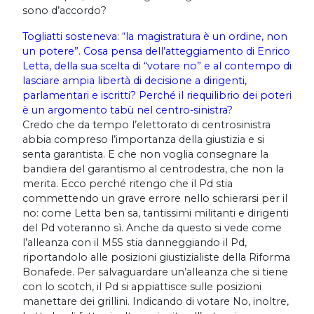
sono d’accordo?
Togliatti sosteneva: “la magistratura è un ordine, non
un potere”. Cosa pensa dell’atteggiamento di Enrico
Letta, della sua scelta di “votare no” e al contempo di
lasciare ampia libertà di decisione a dirigenti,
parlamentari e iscritti? Perché il riequilibrio dei poteri
è un argomento tabù nel centro-sinistra?
Credo che da tempo l’elettorato di centrosinistra
abbia compreso l’importanza della giustizia e si
senta garantista. E che non voglia consegnare la
bandiera del garantismo al centrodestra, che non la
merita. Ecco perché ritengo che il Pd stia
commettendo un grave errore nello schierarsi per il
no: come Letta ben sa, tantissimi militanti e dirigenti
del Pd voteranno sì. Anche da questo si vede come
l’alleanza con il M5S stia danneggiando il Pd,
riportandolo alle posizioni giustizialiste della Riforma
Bonafede. Per salvaguardare un’alleanza che si tiene
con lo scotch, il Pd si appiattisce sulle posizioni
manettare dei grillini. Indicando di votare No, inoltre,