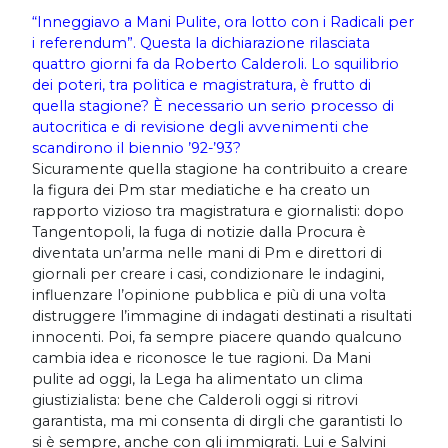
“Inneggiavo a Mani Pulite, ora lotto con i Radicali per
i referendum”. Questa la dichiarazione rilasciata
quattro giorni fa da Roberto Calderoli. Lo squilibrio
dei poteri, tra politica e magistratura, è frutto di
quella stagione? È necessario un serio processo di
autocritica e di revisione degli avvenimenti che
scandirono il biennio ’92-’93?
Sicuramente quella stagione ha contribuito a creare
la figura dei Pm star mediatiche e ha creato un
rapporto vizioso tra magistratura e giornalisti: dopo
Tangentopoli, la fuga di notizie dalla Procura è
diventata un’arma nelle mani di Pm e direttori di
giornali per creare i casi, condizionare le indagini,
influenzare l’opinione pubblica e più di una volta
distruggere l’immagine di indagati destinati a risultati
innocenti. Poi, fa sempre piacere quando qualcuno
cambia idea e riconosce le tue ragioni. Da Mani
pulite ad oggi, la Lega ha alimentato un clima
giustizialista: bene che Calderoli oggi si ritrovi
garantista, ma mi consenta di dirgli che garantisti lo
si è sempre, anche con gli immigrati. Lui e Salvini