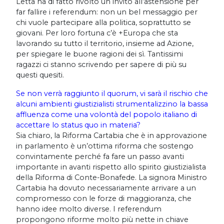
Letta ha di fatto rivolto un invito all’astensione per
far fallire i referendum: non un bel messaggio per
chi vuole partecipare alla politica, soprattutto se
giovani. Per loro fortuna c’è +Europa che sta
lavorando su tutto il territorio, insieme ad Azione,
per spiegare le buone ragioni dei sì. Tantissimi
ragazzi ci stanno scrivendo per sapere di più su
questi quesiti.
Se non verrà raggiunto il quorum, vi sarà il rischio che
alcuni ambienti giustizialisti strumentalizzino la bassa
affluenza come una volontà del popolo italiano di
accettare lo status quo in materia?
Sia chiaro, la Riforma Cartabia che è in approvazione
in parlamento è un’ottima riforma che sostengo
convintamente perché fa fare un passo avanti
importante in avanti rispetto allo spirito giustizialista
della Riforma di Conte-Bonafede. La signora Ministro
Cartabia ha dovuto necessariamente arrivare a un
compromesso con le forze di maggioranza, che
hanno idee molto diverse. I referendum
propongono riforme molto più nette in chiave