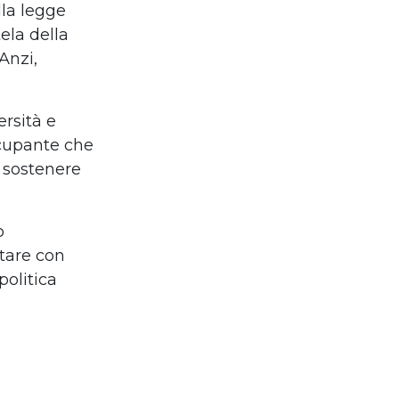
lla legge
ela della
Anzi,
ersità e
ccupante che
i sostenere
o
ttare con
politica