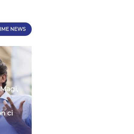
IME NEWS
 Magi,
n ci