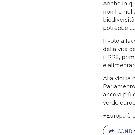
Anche in qu
non ha nulla
biodiversit
potrebbe co
Il voto a fa
della vita 
il PPE, pri
e alimentar
Alla vigilia
Parlamento 
ancora più 
verde europ
+Europa è p
CONDIV