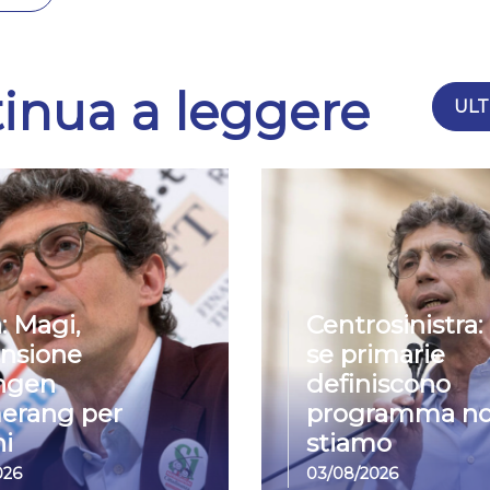
inua a leggere
ULT
: Magi,
Centrosinistra:
nsione
se primarie
ngen
definiscono
erang per
programma no
i
stiamo
026
03/08/2026