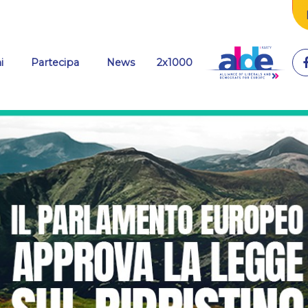
(current)
i
Partecipa
News
2x1000