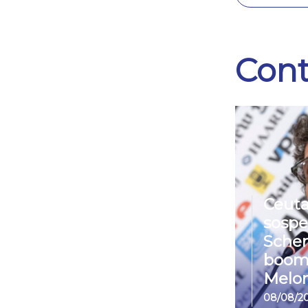
Cont
Ceuta
sospe
Sche
boom
Melon
08/08/2