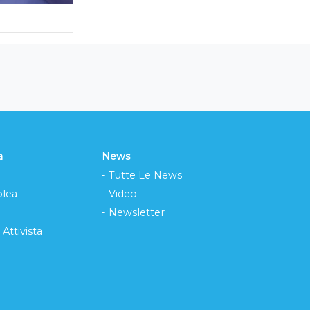
a
News
- Tutte Le News
lea
- Video
- Newsletter
 Attivista