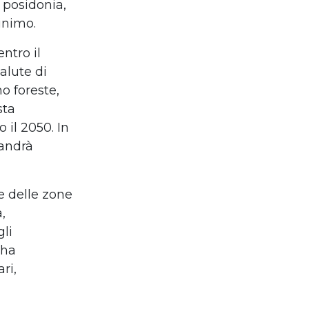
 posidonia,
inimo.
entro il
alute di
o foreste,
sta
 il 2050. In
 andrà
e delle zone
,
gli
 ha
ri,