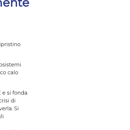
lmente
pristino
cosistemi
ico calo
 e si fonda
risi di
erla. Si
li