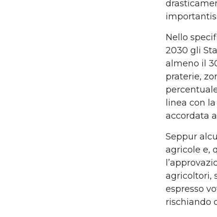
drasticamen
importantiss
Nello specif
2030 gli Sta
almeno il 30
praterie, zo
percentuale
linea con la
accordata a
Seppur alcu
agricole e,
l’approvazio
agricoltori,
espresso vo
rischiando d