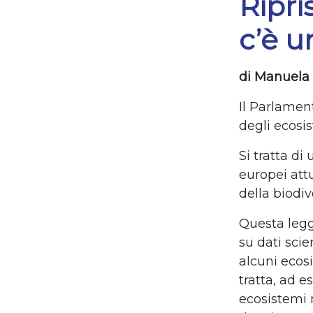
Ripri
c’è 
di Manuela
Il Parlamen
degli ecosi
Si tratta d
europei attu
della biodiv
Questa legge
su dati scie
alcuni ecosi
tratta, ad e
ecosistemi n