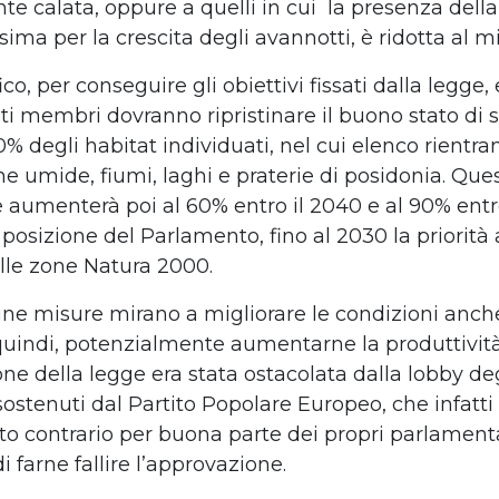
te calata, oppure a quelli in cui
la presenza della
ima per la crescita degli avannotti, è ridotta al m
ico, per conseguire gli obiettivi fissati dalla legge, 
ti membri dovranno ripristinare il buono stato di s
% degli habitat individuati, nel cui elenco rientran
ne umide, fiumi, laghi e praterie di posidonia. Que
 aumenterà poi al 60% entro il 2040 e al 90% entro
 posizione del Parlamento, fino al 2030 la priorità
lle zone Natura 2000.
ne misure mirano a migliorare le condizioni anch
 quindi, potenzialmente aumentarne la produttività
ne della legge era stata ostacolata dalla lobby de
 sostenuti dal Partito Popolare Europeo, che infatti
to contrario per buona parte dei propri parlamenta
i farne fallire l’approvazione.