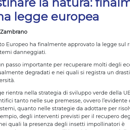
stinare la natura: fina
una legge europea
 Zambrano
to Europeo ha finalmente approvato la legge sul ri
stemi danneggiati.
i un passo importante per recuperare molti degli e
almente degradati e nei quali si registra un drast
ersità.
 rientra nella strategia di sviluppo verde della UE
ntifici tanto nelle sue premesse, ovvero l’evidente c
stemi, quanto nelle strategie da adottare per risolv
sempio, degli interventi previsti per il recupero deg
ei quali la presenza degli insetti impollinatori è