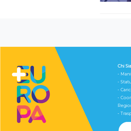
Chi S
- Mani
- Stat
- Cari
- Coo
Region
- Tras