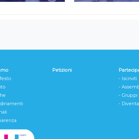
iamo
Petizioni
Partecip
festo
- Iscriviti
uto
- Assemb
che
- Gruppi
rdinamenti
- Diventa
ali
parenza