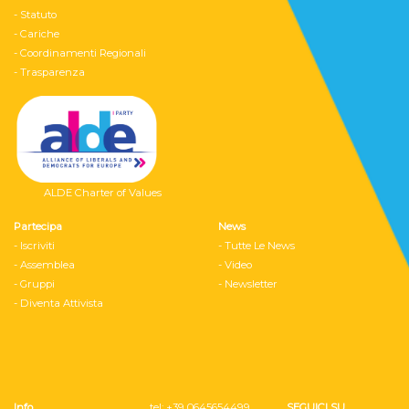
- Statuto
- Cariche
- Coordinamenti Regionali
- Trasparenza
ALDE Charter of Values
Partecipa
News
- Iscriviti
- Tutte Le News
- Assemblea
- Video
- Gruppi
- Newsletter
- Diventa Attivista
Info
tel: ‭+39 0645654499
SEGUICI SU