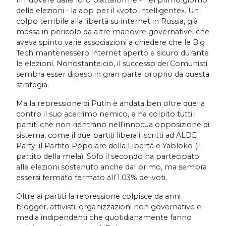
rimuovere dalle loro piattaforme - nel primo giorno
delle elezioni - la app per il «voto intelligente». Un
colpo terribile alla libertà su internet in Russia, già
messa in pericolo da altre manovre governative, che
aveva spinto varie associazioni a chiedere che le Big
Tech mantenessero internet aperto e sicuro durante
le elezioni. Nonostante ciò, il successo dei Comunisti
sembra esser dipeso in gran parte proprio da questa
strategia.
Ma la repressione di Putin è andata ben oltre quella
contro il suo acerrimo nemico, e ha colpito tutti i
partiti che non rientrano nell’innocua opposizione di
sistema, come il due partiti liberali iscritti ad ALDE
Party: il Partito Popolare della Libertà e Yabloko (il
partito della mela). Solo il secondo ha partecipato
alle elezioni sostenuto anche dal primo, ma sembra
essersi fermato fermato all’1.03% dei voti.
Oltre ai partiti la repressione colpisce da anni
blogger, attivisti, organizzazioni non governative e
media indipendenti che quotidianamente fanno