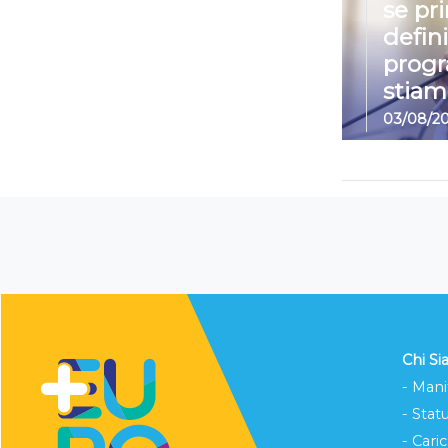
se pr
defin
prog
stiam
03/08/2
Chi S
- Mani
- Stat
- Cari