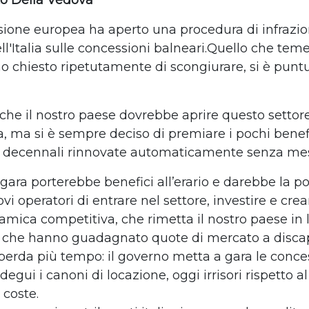
to Della Vedova
one europea ha aperto una procedura di infrazio
ll'Italia sulle concessioni balneari.Quello che te
 chiesto ripetutamente di scongiurare, si è pun
 che il nostro paese dovrebbe aprire questo settore
, ma si è sempre deciso di premiare i pochi benefi
 decennali rinnovate automaticamente senza mes
ara porterebbe benefici all’erario e darebbe la pos
i operatori di entrare nel settore, investire e cre
amica competitiva, che rimetta il nostro paese in 
 che hanno guadagnato quote di mercato a discap
n perda più tempo: il governo metta a gara le conce
degui i canoni di locazione, oggi irrisori rispetto al
 coste.