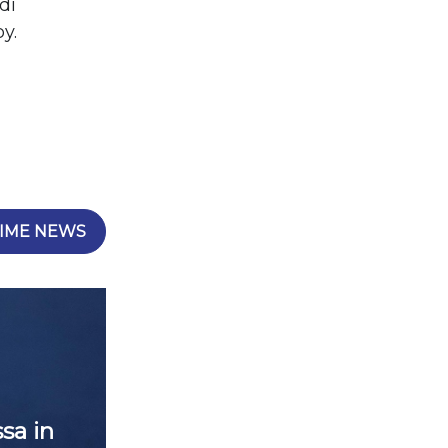
di
y.
IME NEWS
sa in