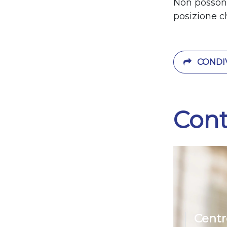
Non possono 
posizione ch
CONDIV
Cont
Centr