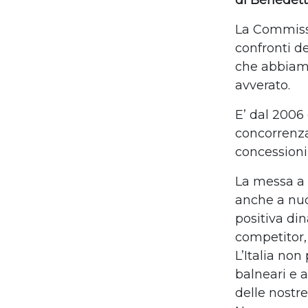
di Benedet
La Commissi
confronti de
che abbiamo
avverato.
E’ dal 2006
concorrenza
concessioni
La messa a g
anche a nuov
positiva din
competitor,
L’Italia no
balneari e a
delle nostre