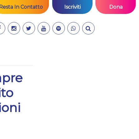
Resta In Contatto
Iscriviti
Dona
apre
ito
ioni