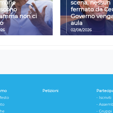
imarie
scena, nessun
iscono
fermato da Ceu
ramma non ci
Governo venga
o
aula
026
02/08/2026
iamo
Petizioni
Partecip
festo
- Iscriviti
uto
- Assemb
che
- Gruppi