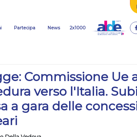
(current)
i
Partecipa
News
2x1000
gge: Commissione Ue 
dura verso l'Italia. Sub
 a gara delle concess
ari