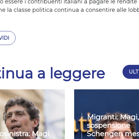
essere i contribuenti italiani a pagare le rendite 
e la classe politica continua a consentire alle lobb
IDI
inua a leggere
ULT
Migranti: Magi,
sospensione
osinistra: Magi,
Schengen mes