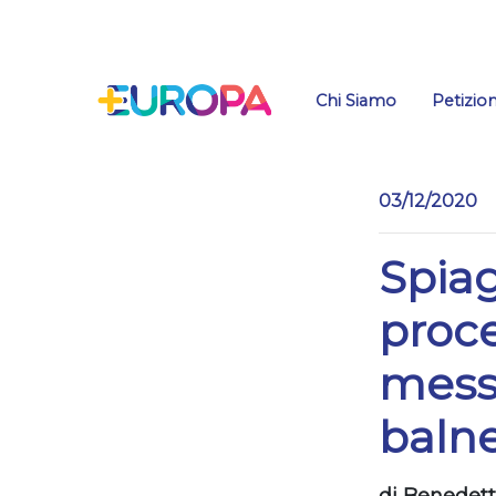
Salta
Chi Siamo
Petizion
03/12/2020
Spia
proce
messa
balne