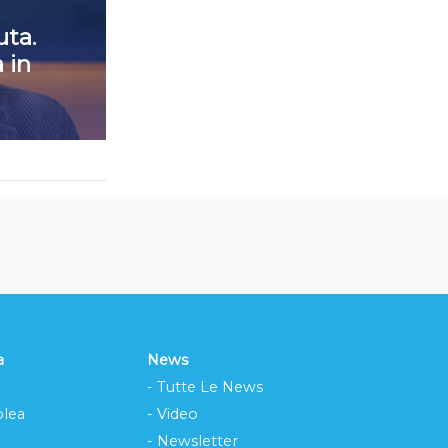
ta.
 in
a
News
- Tutte Le News
lea
- Video
- Newsletter