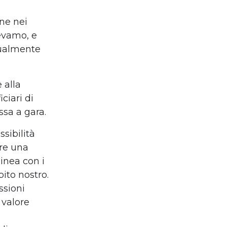
ne nei
mevamo, e
tualmente
 alla
ciari di
sa a gara.
sibilità
are una
linea con i
ito nostro.
ssioni
 valore