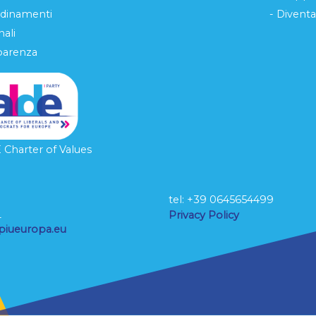
rdinamenti
- Diventa
ali
parenza
Charter of Values
tel: ‭+39 0645654499
L
Privacy Policy
piueuropa.eu