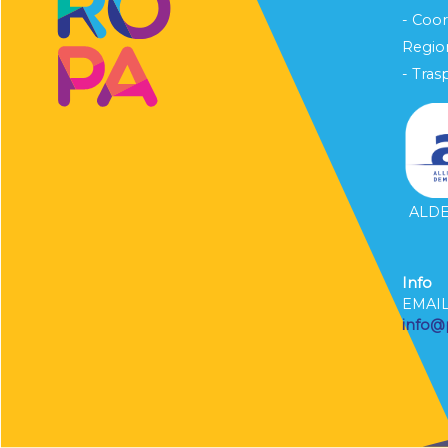
- Coo
Region
- Tras
ALDE 
Info
EMAI
info@