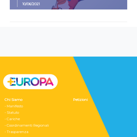
10/06/2021
Chi Siamo
Petizioni
- Manifesto
- Statuto
- Cariche
- Coordinamenti Regionali
- Trasparenza