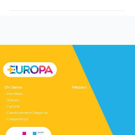
Chi Siamo
Petizioni
- Manifesto
- Statuto
- Cariche
- Coordinamenti Regionali
- Trasparenza