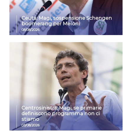
Ceuta: Magi, sospensione Schengen
boomerang per Meloni
08/08/2026
Centrosinistra: Magi, se primarie
definiscono programma non ci
stiamo
03/08/2026