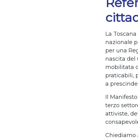
Refe
citta
La Toscana 
nazionale pe
per una Regi
nascita del
mobilitata 
praticabili,
a prescinde
Il Manifesto
terzo settor
attiviste, d
consapevole
Chiediamo al