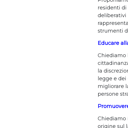
Proponiamo 
residenti di
deliberativi
rappresenta
strumenti d
Educare alla
Chiediamo l
cittadinanza
la discrezio
legge e dei 
migliorare
persone str
Promuovere 
Chiediamo i
origine sul 