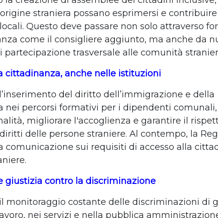
la creazione di assemblee dei cittadini inclusive, 
 origine straniera possano esprimersi e contribuire
 locali. Questo deve passare non solo attraverso fo
nza come il consigliere aggiunto, ma anche da n
i partecipazione trasversale alle comunità stranier
 cittadinanza, anche nelle istituzioni
’inserimento del diritto dell’immigrazione e della
 nei percorsi formativi per i dipendenti comunali,
nalità, migliorare l'accoglienza e garantire il rispet
diritti delle persone straniere. Al contempo, la R
 la comunicazione
sui requisiti di accesso alla citt
aniere.
giustizia contro la discriminazione
l monitoraggio costante delle discriminazioni di 
lavoro, nei servizi e nella pubblica amministrazion