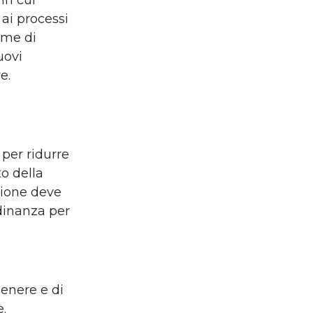
in cui
 ai processi
rme di
uovi
e.
 per ridurre
to della
egione deve
adinanza per
genere e di
e.