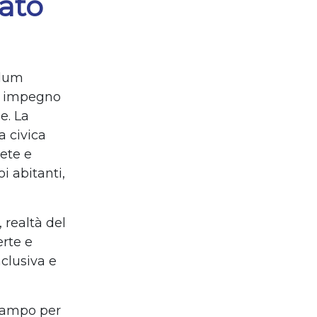
ato
ndum
uo impegno
e. La
a civica
ete e
i abitanti,
 realtà del
erte e
nclusiva e
 campo per