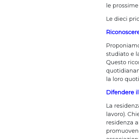
le prossime 
Le dieci pri
Riconoscere
Proponiamo 
studiato e 
Questo rico
quotidianame
la loro quot
Difendere il
La residenza
lavoro). Chi
residenza an
promuovendo