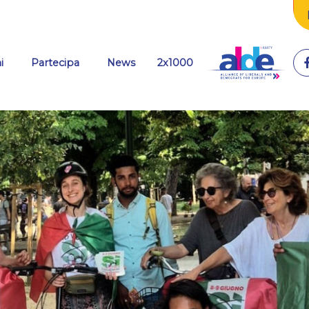
(current)
i
Partecipa
News
2x1000