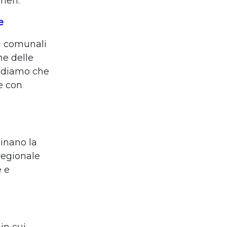
neri.
e
li comunali
ne delle
iediamo che
e con
minano la
regionale
e e