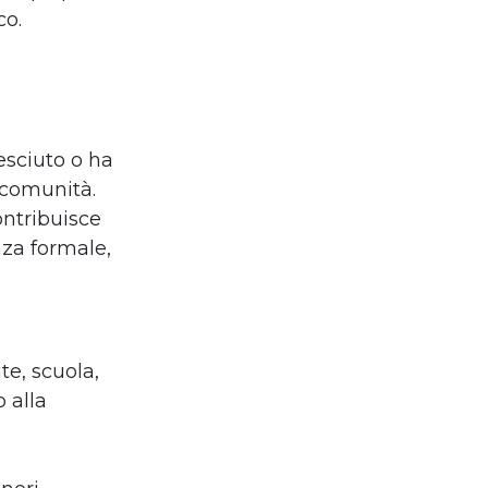
co.
esciuto o ha
 comunità.
ontribuisce
nza formale,
te, scuola,
 alla