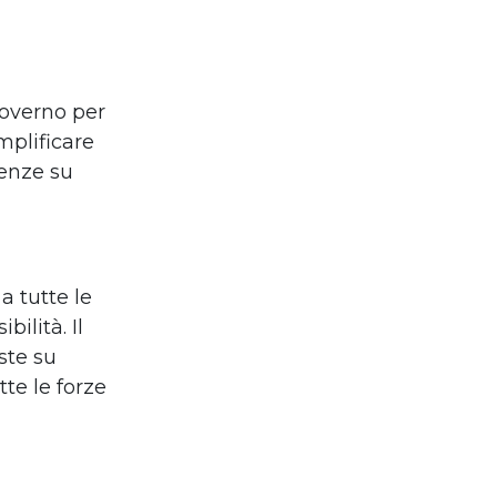
governo per
mplificare
tenze su
a tutte le
ilità. Il
ste su
tte le forze