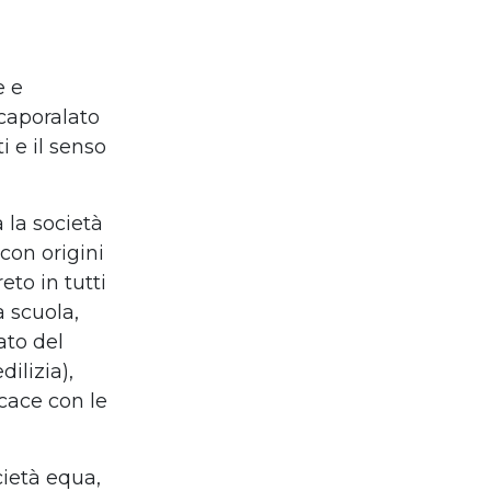
e e
 caporalato
i e il senso
 la società
con origini
eto in tutti
a scuola,
ato del
dilizia),
cace con le
cietà equa,