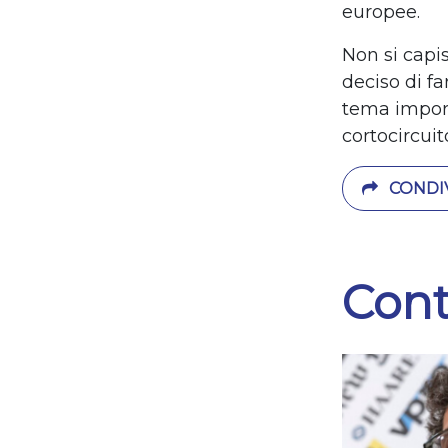
europee.
Non si capi
deciso di fa
tema import
cortocircui
CONDIV
Cont