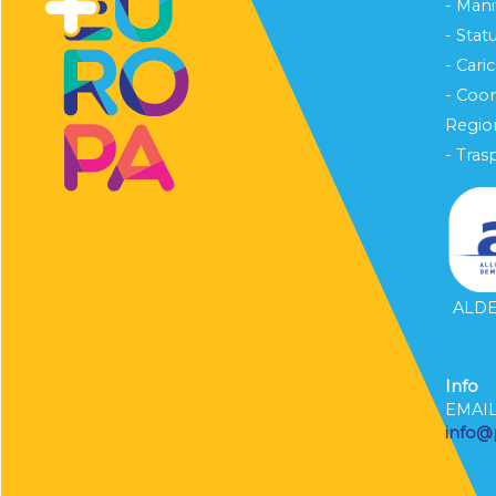
- Mani
- Stat
- Cari
- Coo
Region
- Tras
ALDE 
Info
EMAI
info@