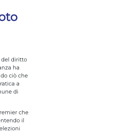
oto
del diritto
ranza ha
ndo ciò che
ratica a
mune di
premier che
entendo il
elezioni