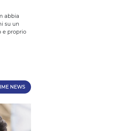
um abbia
ni su un
 e proprio
IME NEWS