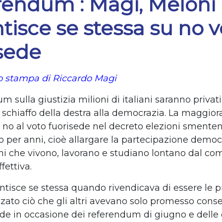
rendum : Magi, Meloni
isce se stessa su no v
sede
 stampa di Riccardo Magi
m sulla giustizia milioni di italiani saranno privati 
o schiaffo della destra alla democrazia. La maggio
to no al voto fuorisede nel decreto elezioni smente
o per anni, cioè allargare la partecipazione democ
ini che vivono, lavorano e studiano lontano dal co
fettiva.
tisce se stessa quando rivendicava di essere le 
zzato ciò che gli altri avevano solo promesso cons
ede in occasione dei referendum di giugno e delle 