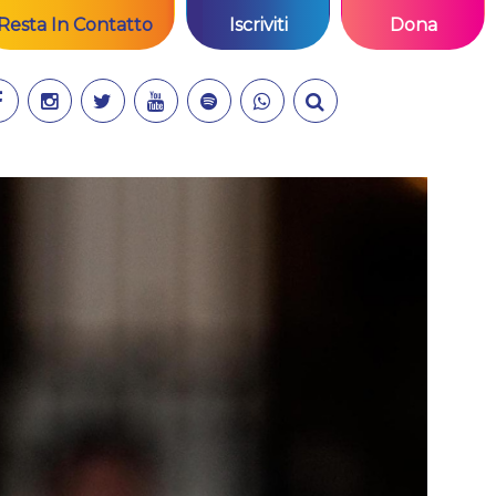
Resta In Contatto
Iscriviti
Dona