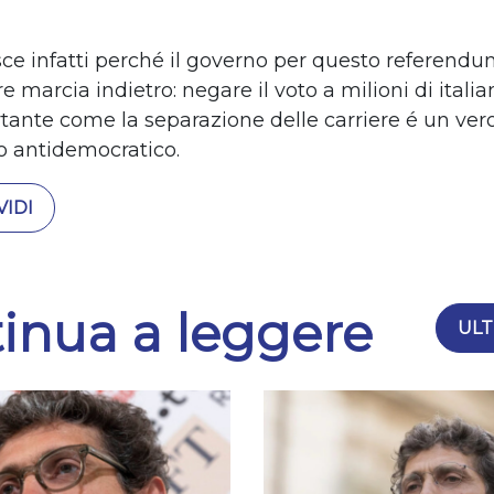
sce infatti perché il governo per questo referend
re marcia indietro: negare il voto a milioni di italia
ante come la separazione delle carriere é un vero
to antidemocratico.
IDI
inua a leggere
ULT