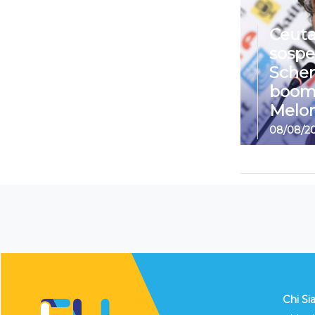
Ceuta
sospe
Sche
boom
Melon
08/08/2
Chi S