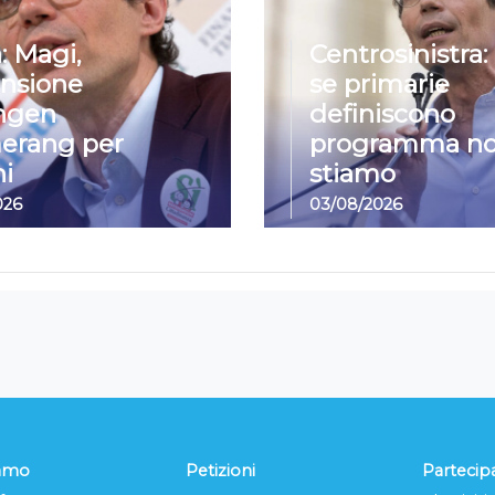
: Magi,
Centrosinistra:
nsione
se primarie
ngen
definiscono
erang per
programma no
i
stiamo
026
03/08/2026
iamo
Petizioni
Partecip