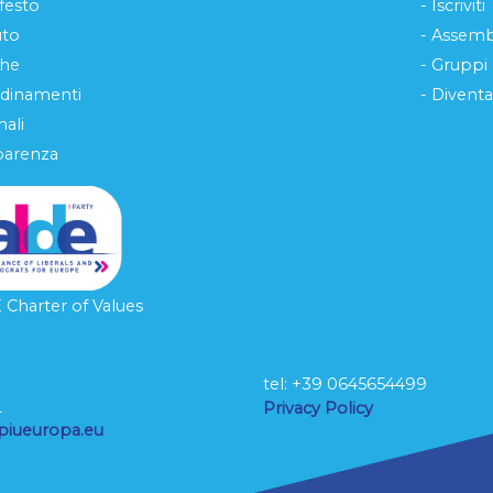
festo
- Iscriviti
uto
- Assemb
che
- Gruppi
rdinamenti
- Diventa
ali
parenza
Charter of Values
tel: ‭+39 0645654499
L
Privacy Policy
piueuropa.eu