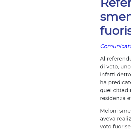
Refe
sment
fuori
Comunicato
Al referendu
di voto, un
infatti det
ha predicat
quei cittad
residenza ef
Meloni smen
aveva reali
voto fuoris