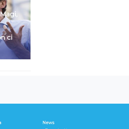
 Magi,
n ci
a
News