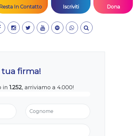
Resta In Contatto
Iscriviti
Dona
 tua firma!
o in
1.252
, arriviamo a 4.000!
Cognome