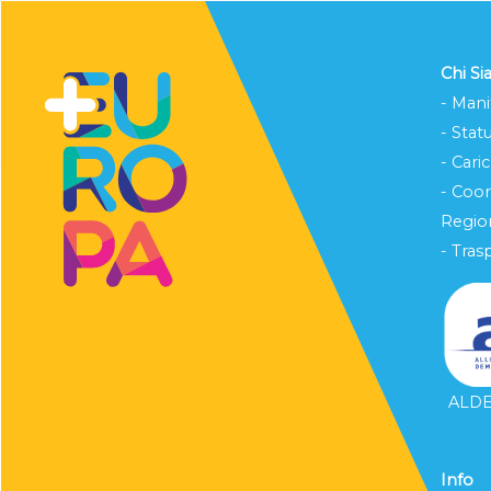
Chi S
- Mani
- Stat
- Cari
- Coo
Region
- Tras
ALDE 
Info