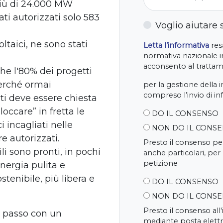
 più di 24.000 MW
ati autorizzati solo 583
Voglio aiutare
ltaici, ne sono stati
Letta l’informativa
resa
normativa nazionale in
acconsento al trattame
he l'80% dei progetti
perché ormai
per la gestione della 
compreso l’invio di i
i deve essere chiesta
occare” in fretta le
DO IL CONSENSO
i incagliati nelle
NON DO IL CONS
e autorizzati.
Presto il consenso per
li sono pronti, in pochi
anche particolari, per
petizione
nergia pulita e
stenibile, più libera e
DO IL CONSENSO
NON DO IL CONS
Presto il consenso all
 passo con un
mediante posta elettr