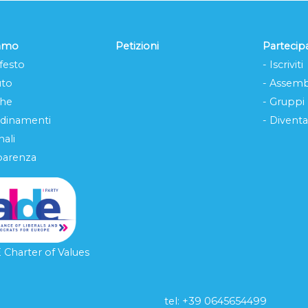
iamo
Petizioni
Partecip
festo
- Iscriviti
uto
- Assemb
che
- Gruppi
rdinamenti
- Diventa
ali
parenza
Charter of Values
tel: ‭+39 0645654499