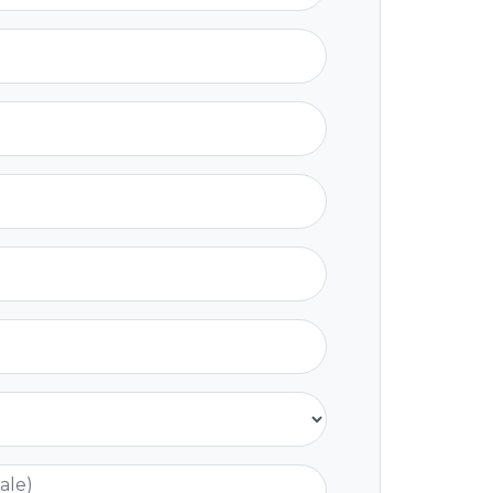
nale)