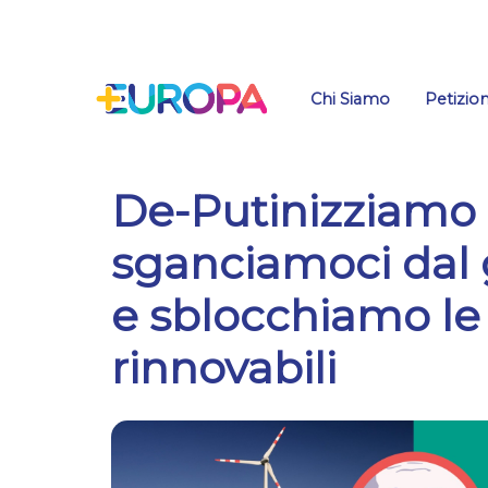
Salta
Chi Siamo
Petizion
De-Putinizziamo l’
sganciamoci dal 
e sblocchiamo le
rinnovabili