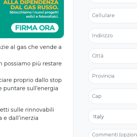
Cellulare
Indirizzo
azie al gas che vende a
Città
on possiamo più restare
Provincia
ciare proprio dallo stop
 e puntare sull’energia
Cap
ti sulle rinnovabili
Nazione
 e dall’inerzia
Commenti (opzio