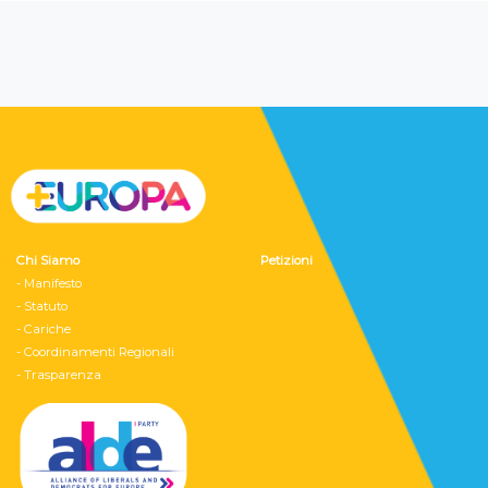
Chi Siamo
Petizioni
- Manifesto
- Statuto
- Cariche
- Coordinamenti Regionali
- Trasparenza