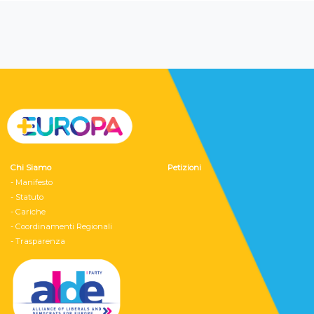
Chi Siamo
Petizioni
- Manifesto
- Statuto
- Cariche
- Coordinamenti Regionali
- Trasparenza