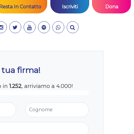
Resta In Contatto
Iscriviti
Dona
 tua firma!
o in
1.252
, arriviamo a 4.000!
Cognome