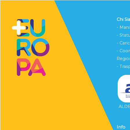
Chi S
- Mani
- Stat
- Cari
- Coo
Region
- Tras
ALDE 
Info