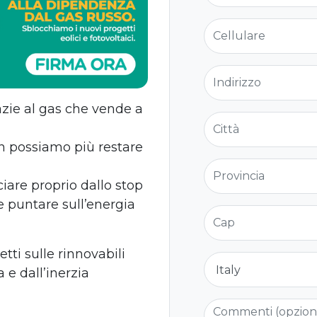
Cellulare
Indirizzo
azie al gas che vende a
Città
on possiamo più restare
Provincia
ciare proprio dallo stop
 e puntare sull’energia
Cap
ti sulle rinnovabili
Nazione
 e dall’inerzia
Commenti (opzio