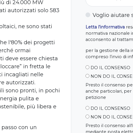
 più di 24.000 MW
ati autorizzati solo 583
Voglio aiutare
ltaici, ne sono stati
Letta l’informativa
resa
normativa nazionale in
acconsento al trattame
he l'80% dei progetti
perché ormai
per la gestione della 
compreso l’invio di i
i deve essere chiesta
occare” in fretta le
DO IL CONSENSO
i incagliati nelle
NON DO IL CONS
e autorizzati.
Presto il consenso per
li sono pronti, in pochi
anche particolari, per
petizione
nergia pulita e
stenibile, più libera e
DO IL CONSENSO
NON DO IL CONS
Presto il consenso all
 passo con un
mediante posta elettr