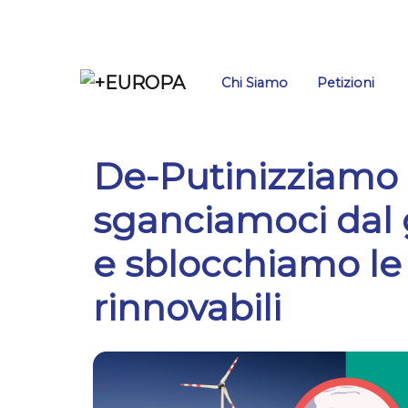
Salta
Chi Siamo
Petizioni
De-Putinizziamo l’
sganciamoci dal 
e sblocchiamo le
rinnovabili