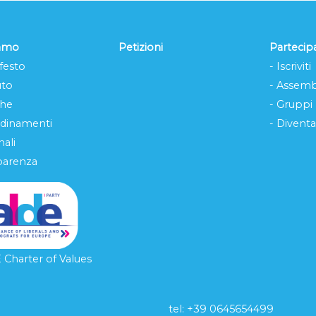
iamo
Petizioni
Partecip
festo
- Iscriviti
uto
- Assemb
che
- Gruppi
rdinamenti
- Diventa
ali
parenza
Charter of Values
tel: ‭+39 0645654499