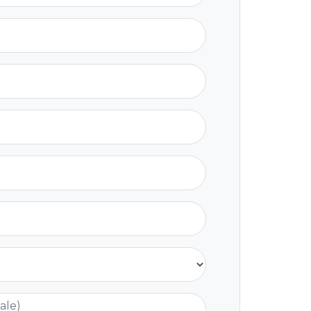
nale)