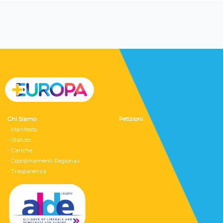
Chi Siamo
Petizioni
- Manifesto
- Statuto
- Cariche
- Coordinamenti Regionali
- Trasparenza