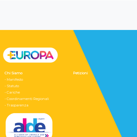
Chi Siamo
Petizioni
- Manifesto
- Statuto
- Cariche
- Coordinamenti Regionali
- Trasparenza