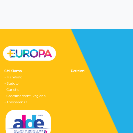
Chi Siamo
Petizioni
- Manifesto
- Statuto
- Cariche
- Coordinamenti Regionali
- Trasparenza