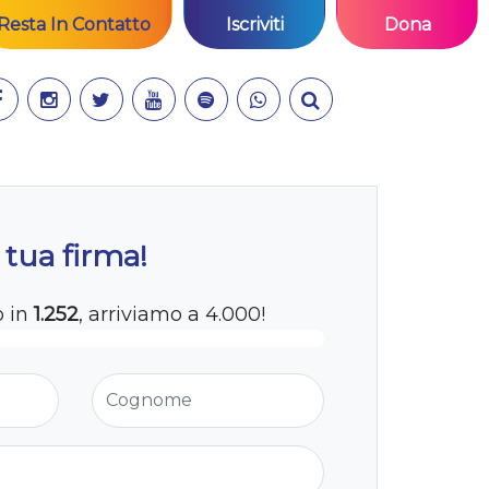
Resta In Contatto
Iscriviti
Dona
 tua firma!
o in
1.252
, arriviamo a 4.000!
Cognome