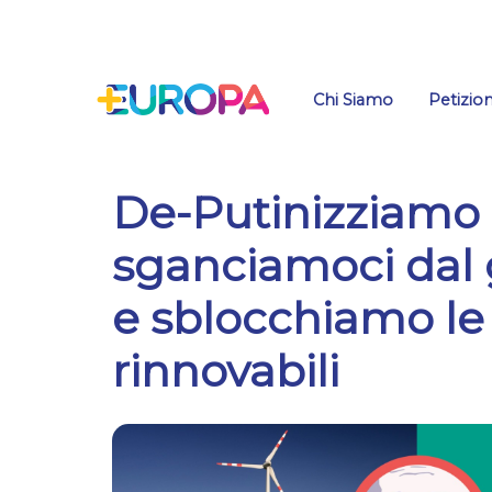
Salta
Chi Siamo
Petizion
De-Putinizziamo l’
sganciamoci dal 
e sblocchiamo le
rinnovabili