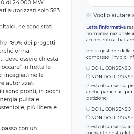
 più di 24.000 MW
ati autorizzati solo 583
Voglio aiutare
ltaici, ne sono stati
Letta l’informativa
resa
normativa nazionale in
acconsento al trattame
he l'80% dei progetti
perché ormai
per la gestione della 
compreso l’invio di i
i deve essere chiesta
occare” in fretta le
DO IL CONSENSO
i incagliati nelle
NON DO IL CONS
e autorizzati.
Presto il consenso per
li sono pronti, in pochi
anche particolari, per
petizione
nergia pulita e
stenibile, più libera e
DO IL CONSENSO
NON DO IL CONS
Presto il consenso all
 passo con un
mediante posta elettr