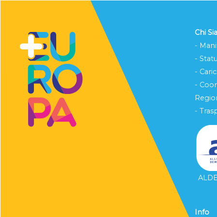
Chi S
- Mani
- Stat
- Cari
- Coo
Region
- Tras
ALDE 
Info