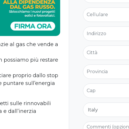
Cellulare
Indirizzo
azie al gas che vende a
Città
on possiamo più restare
Provincia
ciare proprio dallo stop
 e puntare sull’energia
Cap
ti sulle rinnovabili
Nazione
 e dall’inerzia
Commenti (opzio