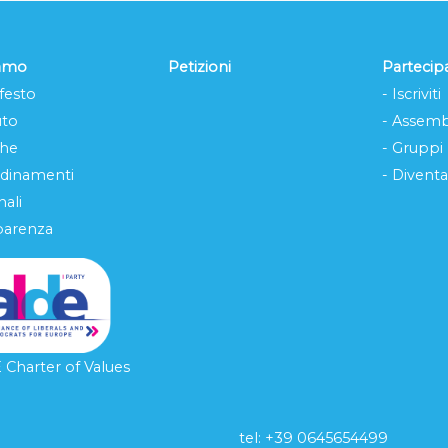
iamo
Petizioni
Partecip
festo
- Iscriviti
uto
- Assemb
che
- Gruppi
rdinamenti
- Diventa
ali
parenza
Charter of Values
tel: ‭+39 0645654499