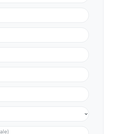
nale)