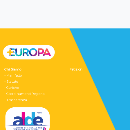
Chi Siamo
Petizioni
- Manifesto
- Statuto
- Cariche
- Coordinamenti Regionali
- Trasparenza