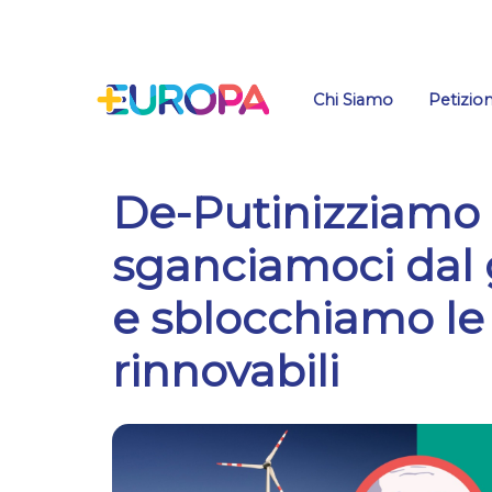
Salta
Chi Siamo
Petizion
De-Putinizziamo l’
sganciamoci dal 
e sblocchiamo le
rinnovabili