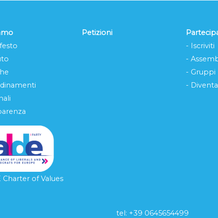
iamo
Petizioni
Partecip
festo
- Iscriviti
uto
- Assemb
che
- Gruppi
rdinamenti
- Diventa
ali
parenza
Charter of Values
tel: ‭+39 0645654499