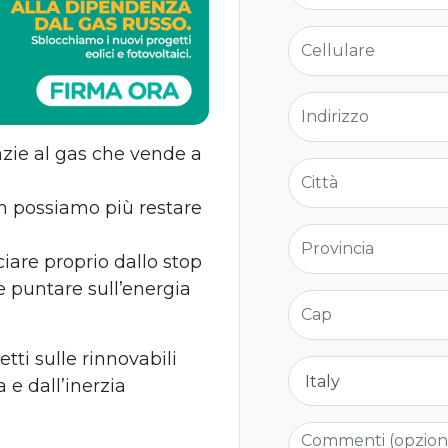
Cellulare
Indirizzo
azie al gas che vende a
Città
on possiamo più restare
Provincia
ciare proprio dallo stop
 e puntare sull’energia
Cap
ti sulle rinnovabili
Nazione
 e dall’inerzia
Commenti (opzio