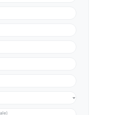
nale)