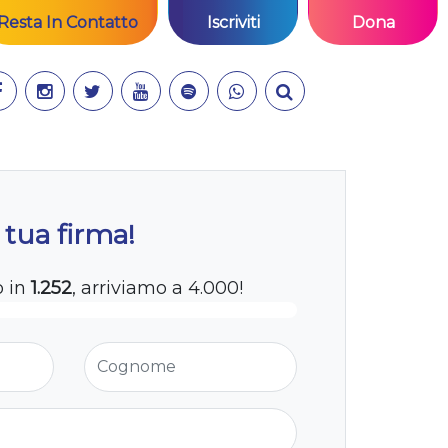
Resta In Contatto
Iscriviti
Dona
 tua firma!
o in
1.252
, arriviamo a 4.000!
Cognome