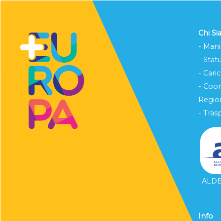
Chi S
- Mani
- Stat
- Cari
- Coo
Region
- Tras
ALDE 
Info