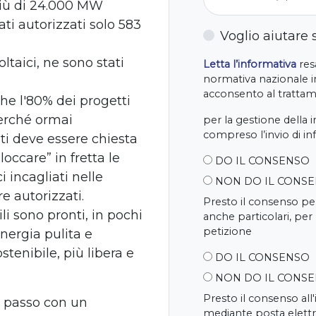
 più di 24.000 MW
ati autorizzati solo 583
Voglio aiutare
ltaici, ne sono stati
Letta l’informativa
resa
normativa nazionale in
acconsento al trattame
he l'80% dei progetti
perché ormai
per la gestione della 
compreso l’invio di i
i deve essere chiesta
occare” in fretta le
DO IL CONSENSO
i incagliati nelle
NON DO IL CONS
e autorizzati.
Presto il consenso per
li sono pronti, in pochi
anche particolari, per
petizione
nergia pulita e
stenibile, più libera e
DO IL CONSENSO
NON DO IL CONS
Presto il consenso all
 passo con un
mediante posta elettr