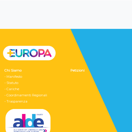
Chi Siamo
Petizioni
- Manifesto
- Statuto
- Cariche
- Coordinamenti Regionali
- Trasparenza