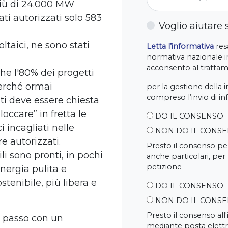
 più di 24.000 MW
ati autorizzati solo 583
Voglio aiutare
ltaici, ne sono stati
Letta l’informativa
resa
normativa nazionale in
acconsento al trattame
he l'80% dei progetti
perché ormai
per la gestione della 
compreso l’invio di i
i deve essere chiesta
occare” in fretta le
DO IL CONSENSO
i incagliati nelle
NON DO IL CONS
e autorizzati.
Presto il consenso per
li sono pronti, in pochi
anche particolari, per
petizione
nergia pulita e
stenibile, più libera e
DO IL CONSENSO
NON DO IL CONS
Presto il consenso all
 passo con un
mediante posta elettr