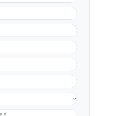
nale)