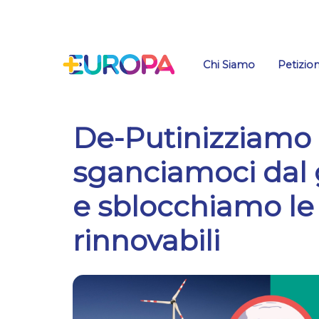
Salta
Chi Siamo
Petizion
De-Putinizziamo l’
sganciamoci dal 
e sblocchiamo le
rinnovabili