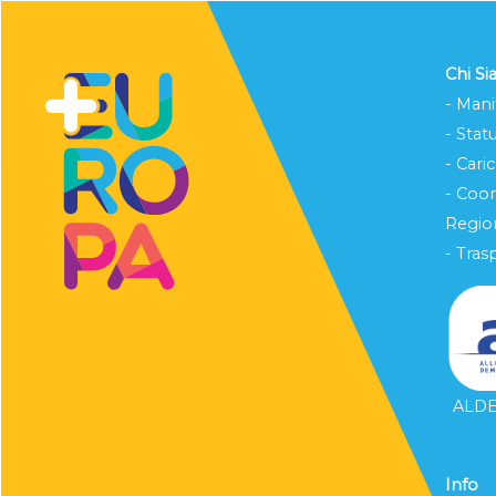
Chi S
- Mani
- Stat
- Cari
- Coo
Region
- Tras
ALDE 
Info