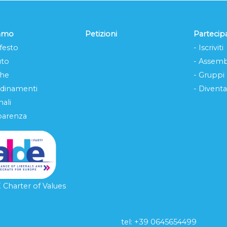
iamo
Petizioni
Partecip
festo
- Iscriviti
uto
- Assemb
che
- Gruppi
rdinamenti
- Diventa
ali
parenza
Charter of Values
tel: ‭+39 0645654499