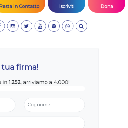
Resta In Contatto
Iscriviti
Dona
 tua firma!
o in
1.252
, arriviamo a 4.000!
Cognome