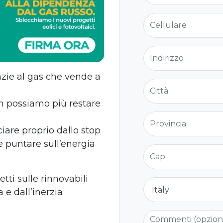
Cellulare
Indirizzo
azie al gas che vende a
Città
on possiamo più restare
Provincia
ciare proprio dallo stop
 e puntare sull’energia
Cap
ti sulle rinnovabili
Nazione
 e dall’inerzia
Commenti (opzio