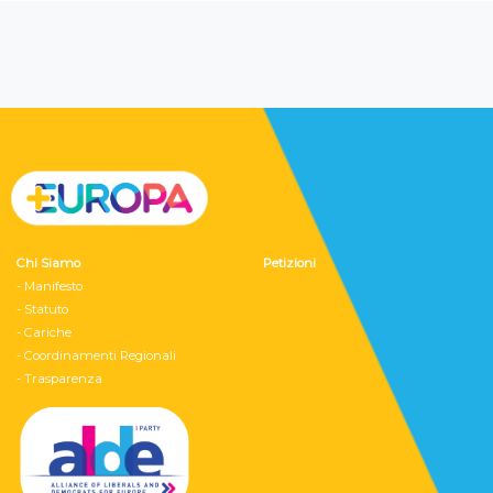
Chi Siamo
Petizioni
- Manifesto
- Statuto
- Cariche
- Coordinamenti Regionali
- Trasparenza