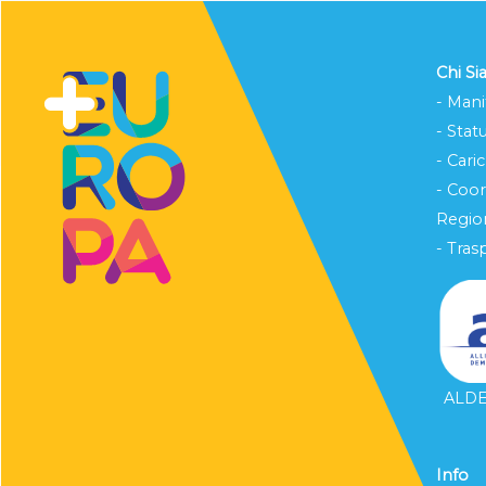
Chi S
- Mani
- Stat
- Cari
- Coo
Region
- Tras
ALDE 
Info