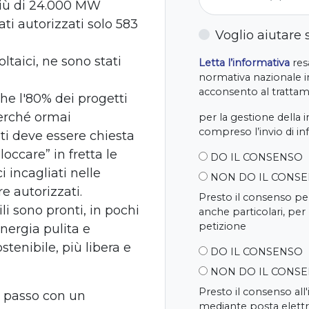
 più di 24.000 MW
ati autorizzati solo 583
Voglio aiutare
ltaici, ne sono stati
Letta l’informativa
resa
normativa nazionale in
acconsento al trattame
he l'80% dei progetti
perché ormai
per la gestione della 
compreso l’invio di i
i deve essere chiesta
occare” in fretta le
DO IL CONSENSO
i incagliati nelle
NON DO IL CONS
e autorizzati.
Presto il consenso per
li sono pronti, in pochi
anche particolari, per
petizione
nergia pulita e
stenibile, più libera e
DO IL CONSENSO
NON DO IL CONS
Presto il consenso all
 passo con un
mediante posta elettr