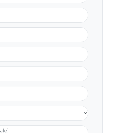
nale)