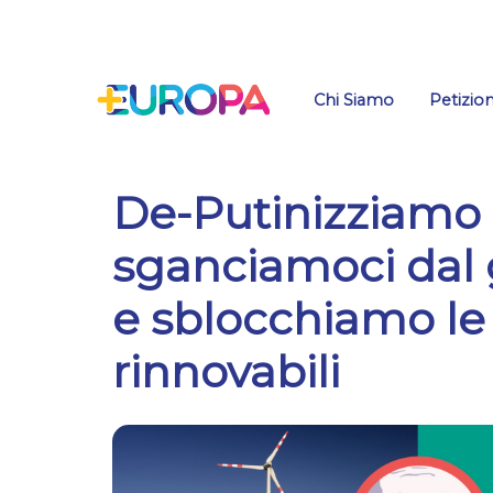
Salta
Chi Siamo
Petizion
De-Putinizziamo l’
sganciamoci dal 
e sblocchiamo le
rinnovabili