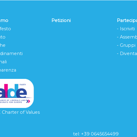
iamo
Petizioni
Partecip
festo
- Iscriviti
uto
- Assemb
che
- Gruppi
rdinamenti
- Diventa
ali
parenza
Charter of Values
tel: ‭+39 0645654499