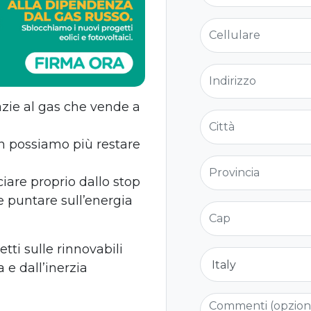
Cellulare
Indirizzo
azie al gas che vende a
Città
on possiamo più restare
Provincia
ciare proprio dallo stop
 e puntare sull’energia
Cap
ti sulle rinnovabili
Nazione
 e dall’inerzia
Commenti (opzio