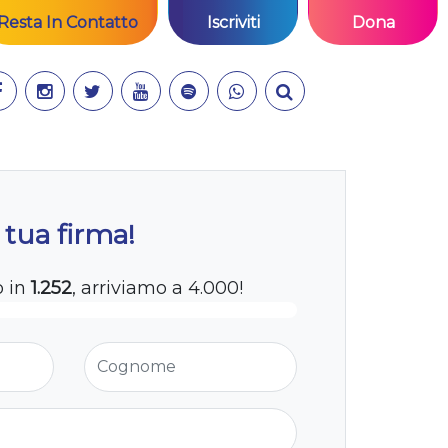
Resta In Contatto
Iscriviti
Dona
 tua firma!
o in
1.252
, arriviamo a 4.000!
Cognome