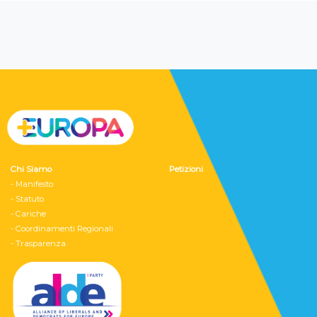
Chi Siamo
Petizioni
- Manifesto
- Statuto
- Cariche
- Coordinamenti Regionali
- Trasparenza