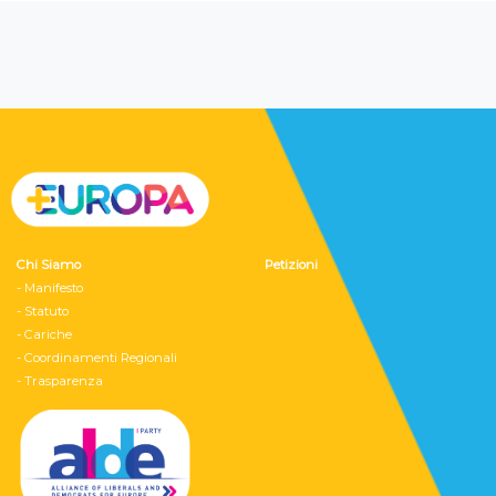
Chi Siamo
Petizioni
- Manifesto
- Statuto
- Cariche
- Coordinamenti Regionali
- Trasparenza