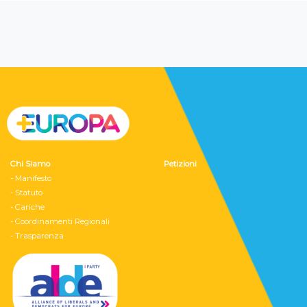
Chi Siamo
Petizioni
- Manifesto
- Statuto
- Cariche
- Coordinamenti Regionali
- Trasparenza