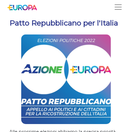
Salta
Patto Repubblicano per l'Italia
Alle prossime elezioni abbiamo la precisa priorità