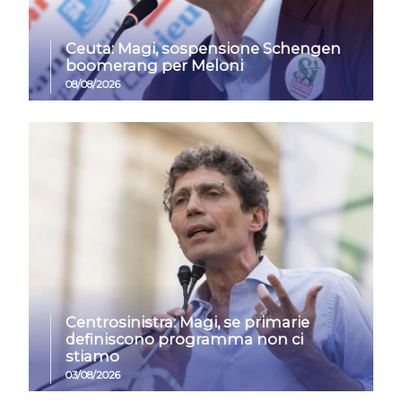
Ceuta: Magi, sospensione Schengen
boomerang per Meloni
08/08/2026
Centrosinistra: Magi, se primarie
definiscono programma non ci
stiamo
03/08/2026