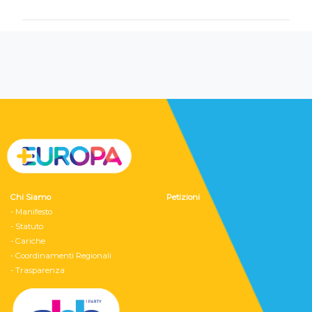
Chi Siamo
Petizioni
- Manifesto
- Statuto
- Cariche
- Coordinamenti Regionali
- Trasparenza