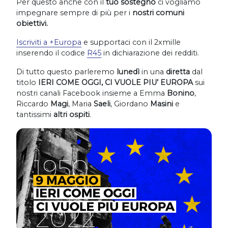
Per questo anche con il
tuo sostegno
ci vogliamo
impegnare sempre di più per i
nostri comuni
obiettivi.
Iscriviti a +Europa
e supportaci con il 2xmille
inserendo il codice
R45
in dichiarazione dei redditi.
Di tutto questo parleremo
lunedì
in una
diretta
dal
titolo
IERI COME OGGI, CI VUOLE PIU’ EUROPA
sui
nostri canali Facebook insieme a Emma
Bonino
,
Riccardo
Magi
, Maria
Saeli
, Giordano
Masini
e
tantissimi
altri ospiti
.