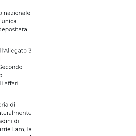
o nazionale
l'unica
depositata
l'Allegato 3
l
Secondo
o
i affari
ria di
ateralmente
adini di
arrie Lam
, la