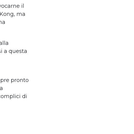
vocarne il
 Kong, ma
 ha
alla
si a questa
empre pronto
la
complici di