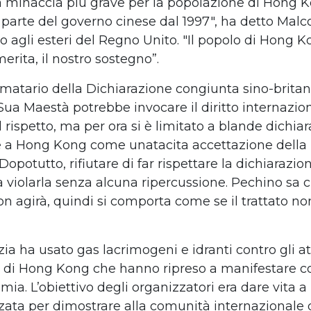
a minaccia pi
ù
grave per la popolazione di Hong K
a parte del governo cinese dal 1997", ha detto Malc
io agli esteri del Regno Unito. "Il popolo di Hong 
erita, il nostro sostegno
”
.
matario della
Dichiarazione congiunta sino-brita
 Sua Maest
à
potrebbe invocare il
diritto internazio
il rispetto
, ma per ora si
è
limitato a blande dichiar
te a Hong Kong come una
tacita accettazione della
Dopotutto, rifiutare di far rispettare
la dichiarazio
 violarl
a
senza alcuna ripercussione. Pechino sa c
n agir
à
, quindi si comporta come se il trattato no
izia ha
usato gas lacrimogeni e idranti
contro gli
at
di Hong Kong che hanno ripreso a manifestare 
emia.
L
’
obiettivo degli organizzatori era dare vita 
zata per dimostrare alla comunit
à
internazionale