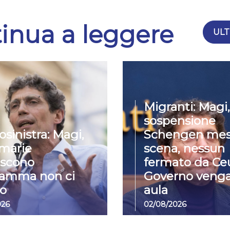
inua a leggere
ULT
Migranti: Magi,
sospensione
osinistra: Magi,
Schengen mes
imarie
scena, nessun
iscono
fermato da Ceu
ramma non ci
Governo venga
o
aula
026
02/08/2026