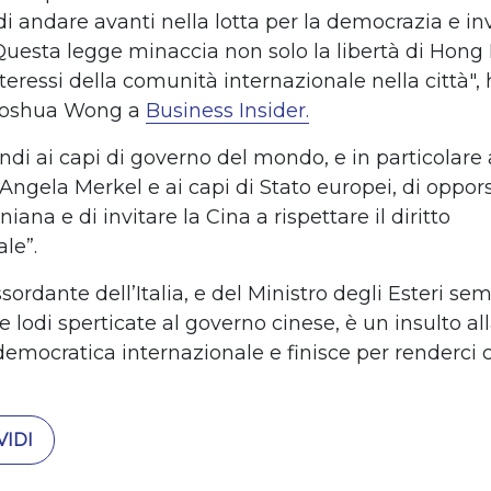
di andare avanti
nella lotta per la democrazia
e in
Questa legge minaccia non solo la libert
à
di Hong
nteressi della comunit
à
internazionale nella citt
à
",
oshua Wong
a
Business Insider.
di ai capi di governo del mondo, e in particolare 
Angela
Merkel e ai capi di Stato europei, di oppor
iana e di invitare la Cina a rispettare
il diritto
ale
”
.
assordante dell
’
Italia, e del Ministro degli Esteri s
e lodi sperticate al governo cinese,
è
un insulto al
democratica internazionale e finisce per renderci 
IDI