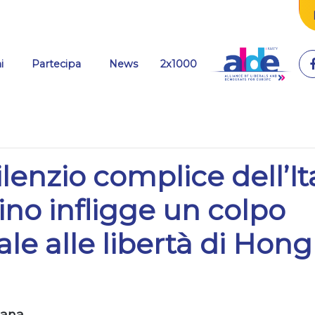
(current)
i
Partecipa
News
2x1000
ilenzio complice dell’Ita
no infligge un colpo
le alle libertà di Hong
g