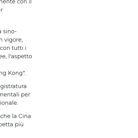
ente con il
r
 sino-
n vigore,
on tutti i
ee
, l
'aspetto
ong Kong".
gistratura
mentali per
ionale.
 che la Cina
petta
pi
ù