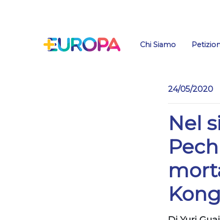
Salta
Chi Siamo
Petizion
24/05/2020
Nel s
Pechi
morta
Kon