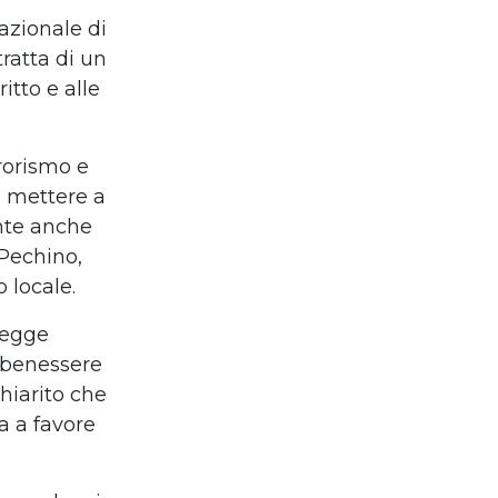
rnazionale
di
 tratta di
un
ritto e alle
rrorismo e
e mettere a
nte anche
 Pechino,
 locale.
legge
 benessere
hiarito che
sa
a favore