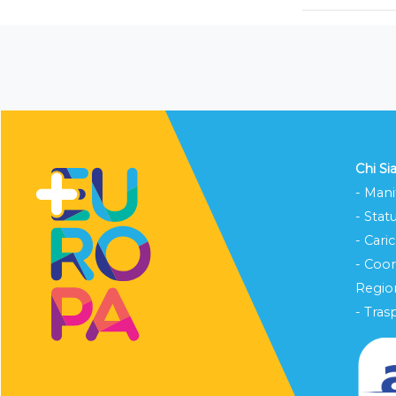
Chi S
- Mani
- Stat
- Cari
- Coo
Region
- Tras