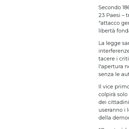
Secondo 186
23
P
aesi
–
t
"attacco ge
libert
à
fond
La legge
sa
interferenze
tacere i cri
l'apertura ne
senza le au
Il
vice prim
c
olpir
à
solo
dei cittadi
useranno i 
della democ