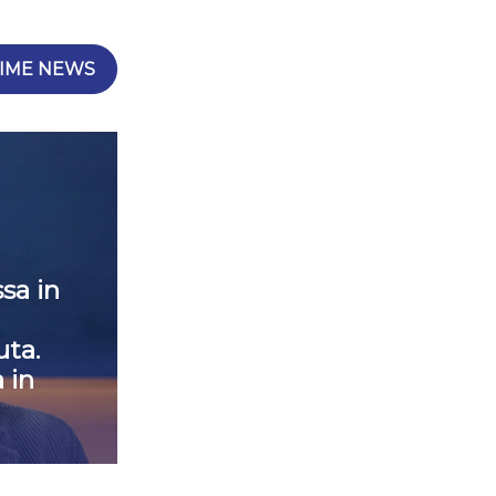
IME NEWS
sa in
ta.
 in