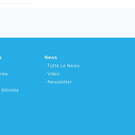
a
News
- Tutte Le News
lea
- Video
- Newsletter
 Attivista