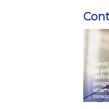
Cont
Centr
se pr
defin
prog
stiam
03/08/2