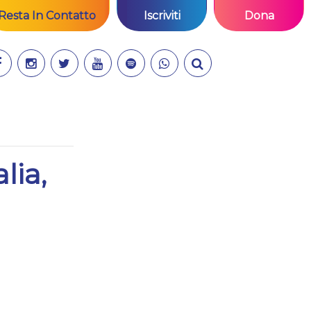
Resta In Contatto
Iscriviti
Dona
lia,