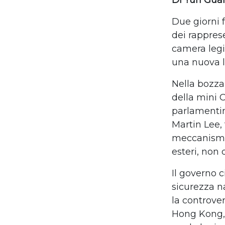
Di Yuri Gua
Due giorni 
dei rappres
camera legi
una
nuova l
Nella bozza
della mini 
parlamentin
Martin Lee,
meccanis
esteri
, non
I
l governo c
sicurezza n
la
controver
Hong Kong, 