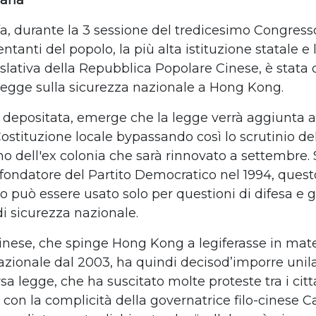
iana
fa, durante la 3 sessione del tredicesimo
Congress
entanti del popolo
,
la pi
ù
alta istituzione statale e 
slativa della Repubblica Popolare Cinese
,
è
stata 
egge sulla sicurezza nazionale a Hong Kong
.
 depositata, emerge che la legge verr
à
aggiunta al
Costituzione locale
bypassando cos
ì
lo scrutinio de
o dell'ex colonia
che sar
à
rinnovato a settembre.
 fondatore del Partito Democratico nel 1994,
quest
mo
pu
ò
essere usato solo per questioni di
difesa e gl
di sicurezza nazionale.
inese, che spinge Hong Kong a legiferasse in mate
azionale dal 2003,
ha quindi deciso
d
’
imporre unil
sa legge, che ha suscitato molte proteste tra i citt
con la complicit
à
della
governatrice filo-cinese C