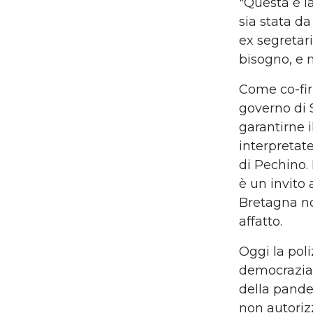
"Questa
è
l
sia stata d
ex segretar
bisogno, e m
Come co-fir
governo
di
garantir
n
e 
interpreta
di Pechino. 
è
un invito a
Bretagna no
affatto.
Oggi la pol
democrazia
della pand
non autoriz