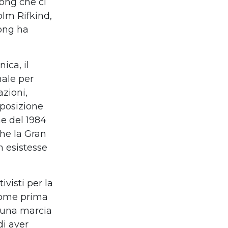
ong che ci
olm Rifkind,
Kong ha
nnica
,
il
nale
per
azioni,
 posizione
ne del 1984
he la Gran
n esistesse
tivisti per la
come prima
a una marcia
di aver