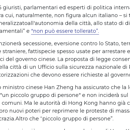
 giuristi, parlamentari
e
d esperti di politica inte
ra cui, naturalmente, non figura alcun italiano
–
si
neralizzato
all'autonomia della citt
à
, allo stato di di
amentali
”
e
"non pu
ò
essere tollerato
”
.
nzioner
à
secessione, eversione contro lo Stato, te
 straniere
, fattispecie spesso
usat
e
per arrestare 
tici del governo
cinese
. La
proposta
di legge conse
lla citt
à
di un Ufficio sulla sicurezza nazionale di
torizzazioni che devono essere richieste al governo
o ministro
cinese
Han Zheng ha assicurato
che la 
 "un piccolo gruppo di persone" e non incider
à
sul
ni comuni
. Ma le
autorit
à
di Hong Kong
hanno gi
à
c
loro nuovi poteri per reprimere le proteste
di mas
razia.
Altro che
“
piccolo gruppo di persone
”
.