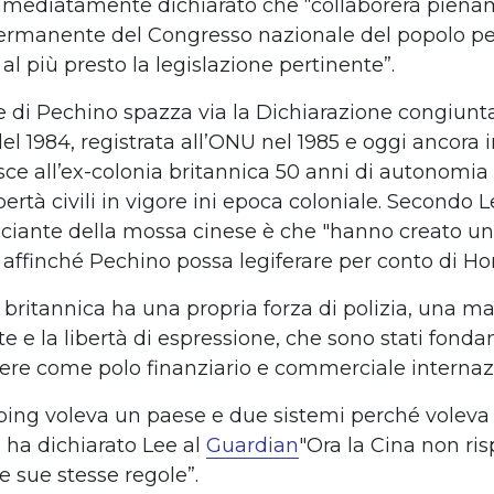
mmediatamente dichiarato che
“
collaborer
à
pienam
ermanente del Congresso nazionale del popolo pe
al pi
ù
presto la legislazione pertinente
”
.
e di Pechino spazza via
l
a Dichiarazione congiunta
el 1984
, registrata all
’
ONU nel 1985 e oggi ancora i
sce all
’
ex-colonia britannica
50 anni di autonomia c
ibert
à
civili
in vigore ini epoca coloniale
.
Secondo
L
ciante della mossa cinese
è
che "hanno creato un
affinch
é
Pechino possa legiferare per conto di H
 britannica ha
una propria forza di polizia, una ma
 e la libert
à
di espressione, che sono stati fonda
gere come
polo finanziario e commerciale internaz
ping voleva un paese
e
due sistemi perch
é
voleva
, ha
dichiarato Lee al
Guardian
"Ora la Cina non
ris
le
sue stesse
regole
”
.