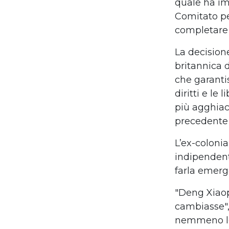
quale ha i
Comitato p
completare 
La decision
britannica
d
che
garanti
diritti e le l
pi
ù
agghiac
precedente 
L
’
ex-colonia
indipendente
farla emer
"Deng Xiao
cambiasse"
nemmeno 