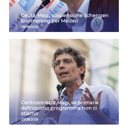
Ceuta: Magi, sospensione Schengen
boomerang per Meloni
08/08/2026
Centrosinistra: Magi, se primarie
definiscono programma non ci
stiamo
03/08/2026