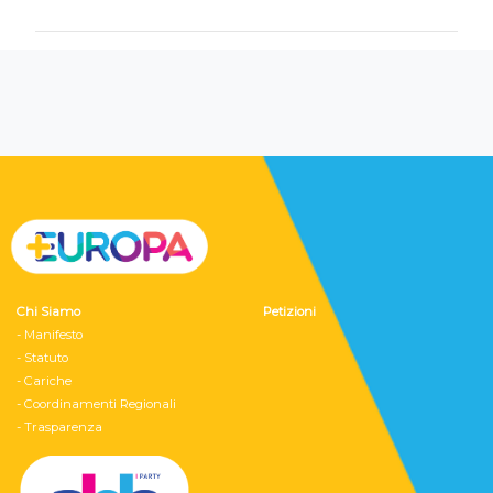
Chi Siamo
Petizioni
- Manifesto
- Statuto
- Cariche
- Coordinamenti Regionali
- Trasparenza