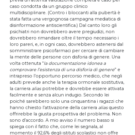
previa un’attenta
valutazione completa e caso per
caso condotta da un gruppo clinico
multidisciplinare.
(Contro i bloccanti alla pubertà è
stata fatta una vergognosa campagna mediatica di
disinformazione antiscientifica.) Dal canto loro gli
psichiatri non dovrebbero avere pregiudizi, non
dovrebbero rimandare oltre il tempo necessario i
loro pareri, e, in ogni caso, dovrebbero astenersi dal
somministrare psicofarmaci per cercare di cambiare
la mente delle persone con disforia di genere. Una
volta ottenuta “
la documentazione idonea a
comprovare l’esistenza di una disforia di genere
” e
intrapreso l’opportuno percorso medico, che negli
adulti prevede anche la terapia ormonale sostitutiva,
la carriera
alias
potrebbe e dovrebbe essere attivata
facilmente e senza alcun indugio. Secondo lei
poiché sarebbero solo una cinquantina i ragazzi che
hanno chiesto l’attivazione della carriera
alias
questo
offrirebbe la giusta prospettiva del problema. Non
sono d’accordo. A mio avviso il numero basso si
spiega con il fatto che, come lei segnala, al
momento il 92,6% degli istituti scolastici non offre