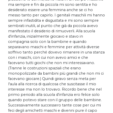
ma sempre e fin da piccola mi sono sentita e ho
desiderato essere una femmina anche se ci ho
messo tanto per capirlo. I genitali maschili mi hanno
sempre infastidita e disgustata e mi sono sempre
sembrati inutili, al punto che già da piccola avevo
manifestato il desiderio di rimuoverli. Alla scuola
d'infanzia, inizialmente giocavo e stavo in
compagnia solo con la bambine e quando
separavano maschi e femmine per attività diverse
soffrivo tanto perché dovevo rimanere in una stanza
con i maschi, con cui non avevo amici e che
facevano tutti giochi che non mi interessavano.
(Tranne le costruzioni spaziali che erano
monopolizzate da bambini più grandi che non mi ci
facevano giocare.) Quindi giravo senza meta per
l'aula alla ricerca di qualcosa che suscitasse il mio
interesse ma non lo trovavo. Ricordo bene che nel
primo periodo alla scuola d'infanzia ero felice solo
quando potevo stare con il gruppo delle bambine.
Successivamente successero tante cose per cui mi
feci degli amichetti maschi e divenni pure il capo