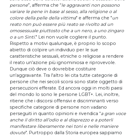
persone
”, afferma che “
le aggravanti non possono
variare le pene in base al sesso, alla religione o al
colore della pelle della vittima
" e afferma che "
un
reato non può essere più reato se rivolto ad un
omosessuale piuttosto che a un nero, a uno zingaro
o a un Sinti.
" Lei non vuole cogliere il punto.
Rispetto a motivi qualunque, è proprio lo scopo
abietto di colpire un individuo per le sue
caratteristiche sessuali, etniche o religiose a rendere
il reato un'azione più ignominiosa e riprovevole.
Dunque ciò deve o dovrebbe costituire
un'aggravante. Tra l'altro lei cita tutte categorie di
persone che nei secoli scorsi sono state oggetto di
persecuzioni efferate. Ed ancora oggi in molti paesi
del mondo lo sono le persone LGBT+. Lei, inoltre,
ritiene che i discorsi offensivi e discriminanti verso
specifiche categorie di persone non vadano
perseguiti in quanto opinioni e rivendica “
a gran voce
anche il diritto all’odio e al disprezzo e a poterli
manifestare liberamente nei toni e nelle maniere
dovute
". Purtroppo dalla Storia europea sappiamo