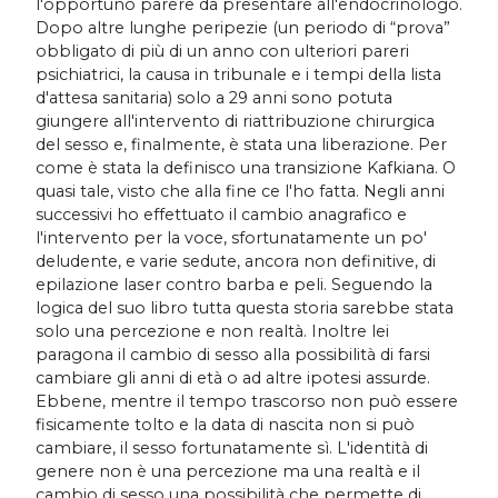
l'opportuno parere da presentare all'endocrinologo.
Dopo altre lunghe peripezie (un periodo di “prova”
obbligato di più di un anno con ulteriori pareri
psichiatrici, la causa in tribunale e i tempi della lista
d'attesa sanitaria) solo a 29 anni sono potuta
giungere all'intervento di riattribuzione chirurgica
del sesso e, finalmente, è stata una liberazione. Per
come è stata la definisco una transizione Kafkiana. O
quasi tale, visto che alla fine ce l'ho fatta. Negli anni
successivi ho effettuato il cambio anagrafico e
l'intervento per la voce, sfortunatamente un po'
deludente, e varie sedute, ancora non definitive, di
epilazione laser contro barba e peli. Seguendo la
logica del suo libro tutta questa storia sarebbe stata
solo una percezione e non realtà. Inoltre lei
paragona il cambio di sesso alla possibilità di farsi
cambiare gli anni di età o ad altre ipotesi assurde.
Ebbene, mentre il tempo trascorso non può essere
fisicamente tolto e la data di nascita non si può
cambiare, il sesso fortunatamente sì. L'identità di
genere non è una percezione ma una realtà e il
cambio di sesso una possibilità che permette di