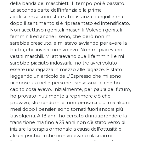
della banda dei maschietti. Il tempo poi è passato.
La seconda parte dell’infanzia e la prima
adolescenza sono state abbastanza tranquille ma
dopo il sentimento si è ripresentato ed intensificato.
Non accettavo i genitali maschili. Volevo i genitali
femminili ed anche il seno, che però non mi
sarebbe cresciuto, e mi stavo avviando per avere la
barba, che invece non volevo. Non mi piacevano i
vestiti maschili. Mi attraevano quelli femminili e mi
sarebbe piaciuto indossarli. Inoltre avrei voluto
essere una ragazza in mezzo alle ragazze. È stato
leggendo un articolo de L'Espresso che mi sono
riconosciuta nelle persone transessuali e che ho
capito cosa avevo. Inizialmente, per paura del futuro,
ho provato inutilmente a reprimere ciò che
provavo, sforzandomi di non pensarci più, ma alcuni
mesi dopo i pensieri sono tornati fuori ancora più
travolgenti. A 18 anni ho cercato di intraprendere la
transizione ma fino a 23 anni non c’è stato verso di
iniziare la terapia ormonale a causa dell'ottusità di
alcuni psichiatri che non volevano rilasciarmi