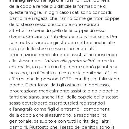
all'anagrafe come figli di entrambi i componenti
della coppia rende più difficile la formazione di
queste famiglie. In ogni caso i dati sono concordi:
bambini e i ragazzi che hanno come genitori coppie
dello stesso sesso crescono e sono educati
altrettanto bene di quelli delle coppie di sesso
diverso. Cercare su PubMed per convincersene. Per
tale motivo sarebbe giusto permettere anche alle
coppie dello stesso sesso di accedere alla
procreazione medicalmente assistita, riconoscendo
alle stesse non il “
diritto alla genitorialità
” come lo
chiama lei, in quanto un figlio non si può garantire a
nessuno, ma il “diritto a ricercare la genitorialità”. Lei
afferma che le persone LGBT+ con figli in Italia siano
poche. E per forza, dati gli ostacoli. In ogni caso,
procreazione medicalmente assistita o no e pochi o
tanti che siano, anche i figli delle coppie dello stesso
sesso dovrebbero essere tutelati registrandoli
all'anagrafe come figli di entrambi i componenti
della coppia che si assumono la responsabilità
genitoriale, da subito e con tutti i diritti degli altri
bambini. Piuttosto che il sesso dei genitori sono la