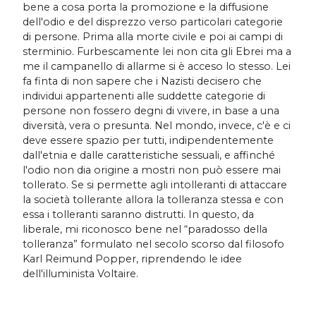
bene a cosa porta la promozione e la diffusione
dell'odio e del disprezzo verso particolari categorie
di persone. Prima alla morte civile e poi ai campi di
sterminio. Furbescamente lei non cita gli Ebrei ma a
me il campanello di allarme si è acceso lo stesso. Lei
fa finta di non sapere che i Nazisti decisero che
individui appartenenti alle suddette categorie di
persone non fossero degni di vivere, in base a una
diversità, vera o presunta. Nel mondo, invece, c'è e ci
deve essere spazio per tutti, indipendentemente
dall'etnia e dalle caratteristiche sessuali, e affinché
l'odio non dia origine a mostri non può essere mai
tollerato. Se si permette agli intolleranti di attaccare
la società tollerante allora la tolleranza stessa e con
essa i tolleranti saranno distrutti. In questo, da
liberale, mi riconosco bene nel “paradosso della
tolleranza” formulato nel secolo scorso dal filosofo
Karl Reimund Popper, riprendendo le idee
dell'illuminista Voltaire.