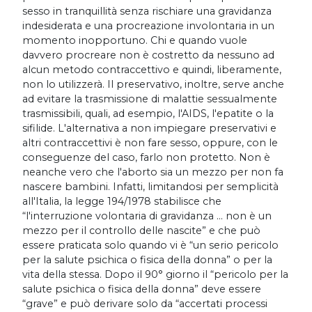
sesso in tranquillità senza rischiare una gravidanza
indesiderata e una procreazione involontaria in un
momento inopportuno. Chi e quando vuole
davvero procreare non è costretto da nessuno ad
alcun metodo contraccettivo e quindi, liberamente,
non lo utilizzerà. Il preservativo, inoltre, serve anche
ad evitare la trasmissione di malattie sessualmente
trasmissibili, quali, ad esempio, l'AIDS, l'epatite o la
sifilide. L'alternativa a non impiegare preservativi e
altri contraccettivi è non fare sesso, oppure, con le
conseguenze del caso, farlo non protetto. Non è
neanche vero che l'aborto sia un mezzo per non fa
nascere bambini. Infatti, limitandosi per semplicità
all'Italia, la legge 194/1978 stabilisce che
“l'interruzione volontaria di gravidanza … non è un
mezzo per il controllo delle nascite” e che può
essere praticata solo quando vi è “un serio pericolo
per la salute psichica o fisica della donna” o per la
vita della stessa. Dopo il 90° giorno il “pericolo per la
salute psichica o fisica della donna” deve essere
“grave” e può derivare solo da “accertati processi