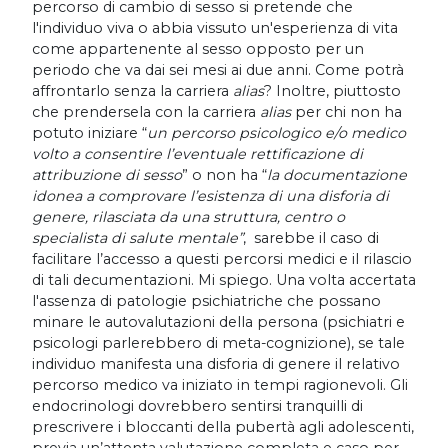
percorso di cambio di sesso si pretende che
l'individuo viva o abbia vissuto un'esperienza di vita
come appartenente al sesso opposto per un
periodo che va dai sei mesi ai due anni. Come potrà
affrontarlo senza la carriera
alias
? Inoltre, piuttosto
che prendersela con la carriera
alias
per chi non ha
potuto iniziare “
un percorso psicologico e/o medico
volto a consentire l’eventuale rettificazione di
attribuzione di sesso
” o non ha “
la documentazione
idonea a comprovare l’esistenza di una disforia di
genere, rilasciata da una struttura, centro o
specialista di salute mentale”
, sarebbe il caso di
facilitare l’accesso a questi percorsi medici e il rilascio
di tali decumentazioni. Mi spiego. Una volta accertata
l'assenza di patologie psichiatriche che possano
minare le autovalutazioni della persona (psichiatri e
psicologi parlerebbero di meta-cognizione), se tale
individuo manifesta una disforia di genere il relativo
percorso medico va iniziato in tempi ragionevoli. Gli
endocrinologi dovrebbero sentirsi tranquilli di
prescrivere i bloccanti della pubertà agli adolescenti,