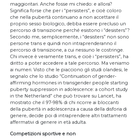
maggioritari. Anche fosse mi chiedo: e allora?
Significa forse che per i “persisters”, e cioè coloro
che nella pubertà continuano a non accettare il
proprio sesso biologico, debba essere precluso un
percorso di transizione perché esistono i “desisters”?
Secondo me, semplicemente, i “desisters” non sono
persone trans e quindi non intraprenderanno il
percorso di transizione, a cui nessuno le costringe.
Chi invece è veramente trans, e cioè i “persisters”, ha
diritto a poter accedere a tale percorso. Ma veniamo
ai numeri. Visto che le piacciono gli studi olandesi, le
segnalo che lo studio “Continuation of gender-
affirming hormones in transgender people starting
puberty suppression in adolescence: a cohort study
in the Netherland” che può trovare su Lancet, ha
mostrato che il 97-98% di chi ricorre ai bloccanti
della pubertà in adolescenza a causa della disforia di
genere, decide poi di intraprendere altri trattamenti
affermativi di genere in età adulta.
Competizioni sportive e non