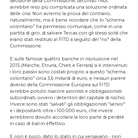
decisione della Commissione, secondo l’Abi,
avrebbe reso più complicata una soluzione ordinata
delle crisi. Non avremo la prova del contrario,
naturalmente, ma è bene ricordare che lo “schema
volontario” ha permesso comunque, come in una
partita di giro, di salvare Tercas con gli stessi soldi che
erano stati restituiti al FITD a seguito del "no" della
Commissione.
E sulle famose quattro banche in risoluzione nel
2015 (Marche, Etruria, Chieti e Ferrara) si è intervenuti:
i loro passivi sono costati proprio a questo “schema
volontario” circa 3,6 miliardi di euro, e nessun parere
diverso della Commissione Europea sul FITD
avrebbe potuto risarcire azionisti e obbligazionisti
subordinati, ovvero i detentori del capitale di rischio.
Invece sono stati “salvati” gli obbligazionisti “senior”
e i depositanti oltre i 100.000 euro, che invece
avrebbero dovuto accollarsi la loro parte di perdite
in caso di bail-in effettivo.
E non è poco, dato lo stato in cui versavano - non