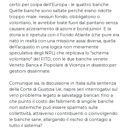
certo per colpa dell'Europa - le quattro banche.
Quelle banche sono saltate perché erano ridotte
troppo male: nessun fondo, obbligatorio o
volontario, le avrebbe tirate fuori dal pantano senza
causare azzeramento di azioni e bond junior. E la
storia si è ripetuta con il Fondo Atlante (che pure era
nato in realtà con una missione assai diversa, quella
dell’acquisto in una logica non meramente
speculativa degli NPL) che replicava lo "schema
volontario" del FITD, con le due banche venete
Veneto Banca e Popolare di Vicenza in dissesto per
gestioni dissennate.
Comunque sia, la discussione in Italia sulla sentenza
della Corte di Giustizia Ue, riapre seri interrogativi sul
vero problema legato ai salvataggi bancari: fino a
che punto il costo dei fallimenti di singole banche
non sistemiche può essere spalmato sulla
collettività, attraverso i contribuenti o coinvolgendo
le banche sane, allargando il rischio di contagio a
tutto il sistema?