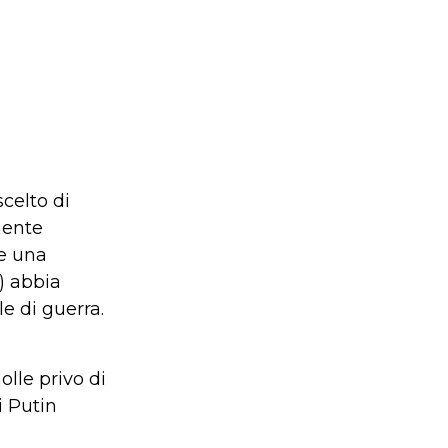
celto di
mente
he una
ì) abbia
e di guerra.
olle privo di
i Putin