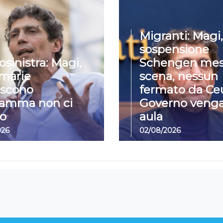
Migranti: Magi,
sospensione
osinistra: Magi,
Schengen mes
imarie
scena, nessun
iscono
fermato da Ceu
ramma non ci
Governo venga
o
aula
026
02/08/2026