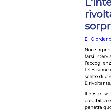
L'int
rivol
sorp
Di Giordano
Non sorprend
farsi interv
l’accoglien
televisione 
scelto di pr
È rivoltant
Il nostro si
credibilità
penetra qu