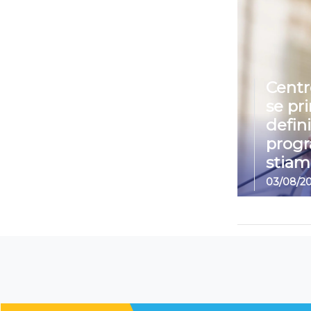
Centr
se pr
defin
prog
stiam
03/08/2