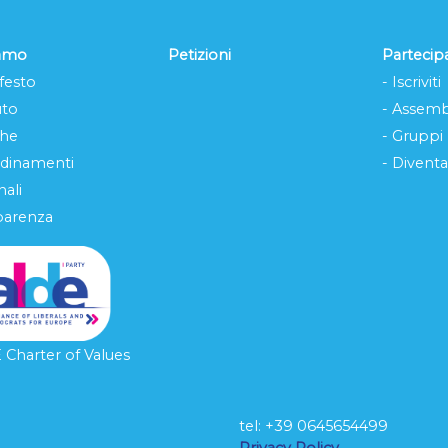
iamo
Petizioni
Partecip
festo
- Iscriviti
uto
- Assemb
che
- Gruppi
rdinamenti
- Diventa
ali
parenza
Charter of Values
tel: ‭+39 0645654499
L