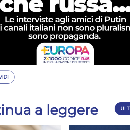
IDI
inua a leggere
ULT