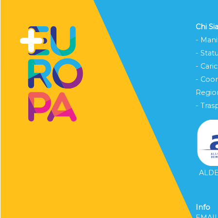
Chi S
- Mani
- Stat
- Cari
- Coo
Region
- Tras
ALDE 
Info
EMAI