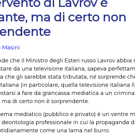
ervento di Lavrov è
tante, ma di certo non
rendente
 Masini
e che il Ministro degli Esteri russo Lavrov abbia s
istare da una televisione italiana, sapeva perfetta
za che gli sarebbe stata tributata, né sorprende c
italiana (in particolare, quella televisione italiana l
estarsi a fare da grancassa mediatica a un criminal
e, ma di certo non è sorprendente.
stema mediatico (pubblico e privato) è un ventre m
 e deontologia professionale in cui la propaganda d
otidianamente come una lama nel burro.