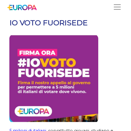
Salta
IO VOTO FUORISEDE
5 milioni di italiani
, soprattutto giovani, studiano e