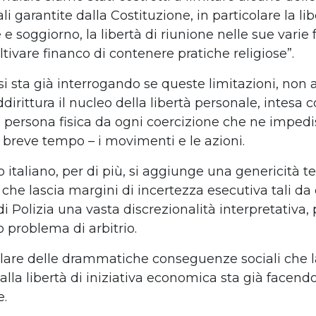
 garantite dalla Costituzione, in particolare la lib
 e soggiorno, la libertà di riunione nelle sue varie 
oltivare financo di contenere pratiche religiose”.
si sta già interrogando se queste limitazioni, non a
dirittura il nucleo della libertà personale, intesa 
a persona fisica da ogni coercizione che ne impedis
 breve tempo – i movimenti e le azioni.
 italiano, per di più, si aggiunge una genericità t
i che lascia margini di incertezza esecutiva tali d
di Polizia una vasta discrezionalità interpretativa
o problema di arbitrio.
lare delle drammatiche conseguenze sociali che l
alla libertà di iniziativa economica sta già facend
e.