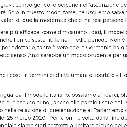
gravi, coinvolgendo le persone nell’assunzione de
ità. Solo in questo modo, forse, ne usciremo salv
i valori di quella modernità che ci ha resi persone l
ere più efficace, come dimostrano i dati, il model
nche l’unico sostenibile nel medio periodo. Non è 
i per adottarlo, tanto è vero che la Germania ha g
esto senso. Anzi sarebbe un modo prudente per us
o i costi in termini di diritti umani e libertà civili 
iguarda il modello italiano, possiamo affidarci, ol
za di ciascuno di noi, anche alle parole usate dal 
io nella relazione di presentazione al Parlamento 
del 25 marzo 2020: “Per la prima volta dalla fine 
ndiale siamo stati costretti a limitare alcune delle