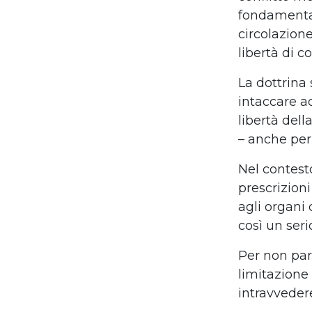
fondamentali
circolazione
libertà di c
La dottrina 
intaccare ad
libertà dell
– anche per
Nel contesto
prescrizion
agli organi 
così un seri
Per non par
limitazione 
intravveder