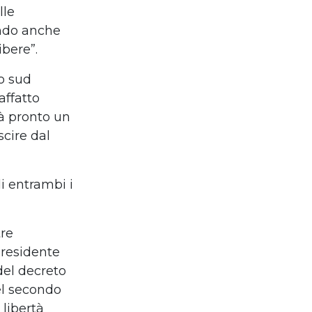
lle
ando anche
ibere”.
lo sud
affatto
ià pronto un
cire dal
di entrambi i
tre
Presidente
del decreto
del secondo
 libertà