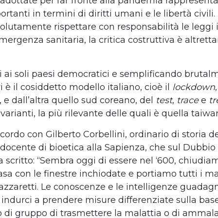
i adottate per far fronte alla pandemia rappresent
ortanti in termini di diritti umani e le libertà civili
olutamente rispettare con responsabilità le leggi i
’emergenza sanitaria, la critica costruttiva è altrett
ci ai soli paesi democratici e semplificando brutal
i è il cosiddetto modello italiano, cioè il
lockdown
, e dall’altra quello sud coreano, del
test
,
trace
e
tr
 varianti, la più rilevante delle quali è quella taiwa
cordo con Gilberto Corbellini, ordinario di storia de
docente di bioetica alla Sapienza, che sul Dubbio
 scritto: “Sembra oggi di essere nel ‘600, chiudia
sa con le finestre inchiodate e portiamo tutti i ma
lazzaretti. Le conoscenze e le intelligenze guadag
indurci a prendere misure differenziate sulla base
 o di gruppo di trasmettere la malattia o di ammala