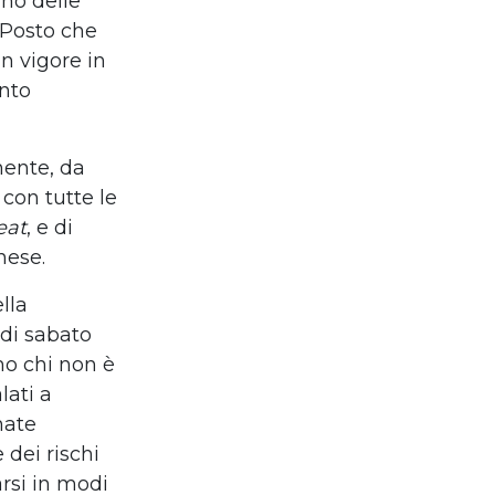
ano delle
. Posto che
n vigore in
anto
mente, da
, con tutte le
eat
, e di
nese.
lla
 di sabato
mo chi non è
lati a
nate
 dei rischi
rsi in modi