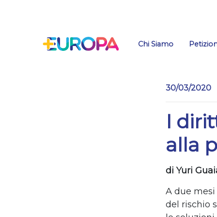
Salta
Chi Siamo
Petizion
30/03/2020
I diri
alla 
di Yuri Gua
A due mesi 
del rischio 