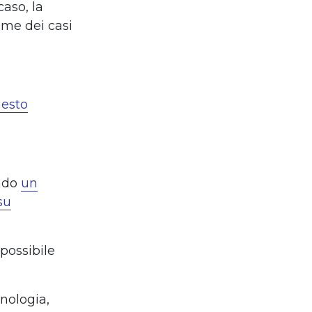
caso, la
ume dei casi
esto
ando
un
su
 possibile
cnologia,