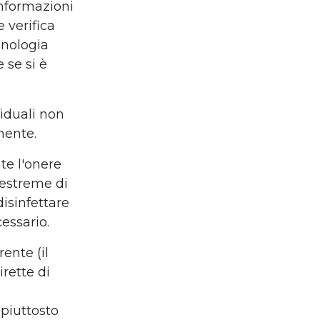
informazioni
 verifica
onologia
 se si è
viduali non
mente.
te l'onere
 estreme di
disinfettare
essario.
ente (il
irette di
a
 piuttosto