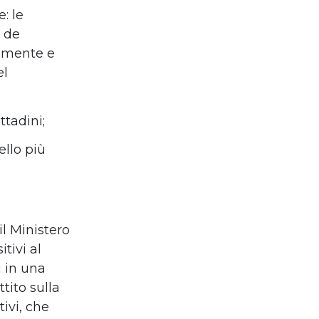
: le
i de
damente e
el
tadini;
llo più
l Ministero
tivi al
i in una
tito sulla
tivi, che