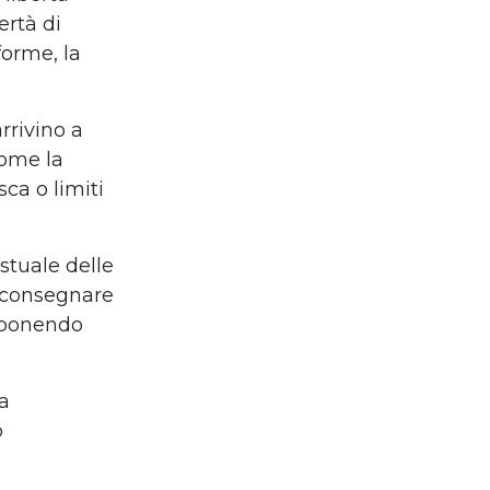
ertà di
forme, la
rrivino a
come la
ca o limiti
estuale delle
a consegnare
, ponendo
a
o