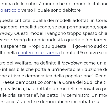
amina delle criticità giuridiche del modello italia
o articolo
verso il quale sono debitore.
queste criticità, quelle dei modelli adottati in Core
ngapore impallidiscono, se pur permangono, sopra
rivacy
. Questi modelli vengono troppo spesso chi
race
e
treat
) dimenticandosi la quarta e fondamen
a trasparenza. Proprio su questa T il governo sud 
lto nella
conferenza stampa
tenuta il 9 marzo sco
tro del Welfare, ha definito il
lockdown
come un a
e inflessibile che porta a un’inevitabile riduzione d
one attiva e democratica della popolazione”. Per 
n Paese democratico come la Corea del Sud, che t
 pluralistica, ha adottato un modello innovativo p
lle crisi sanitarie”, ha detto il viceministro. Un mo
r società aperte e democratiche incentrato su: