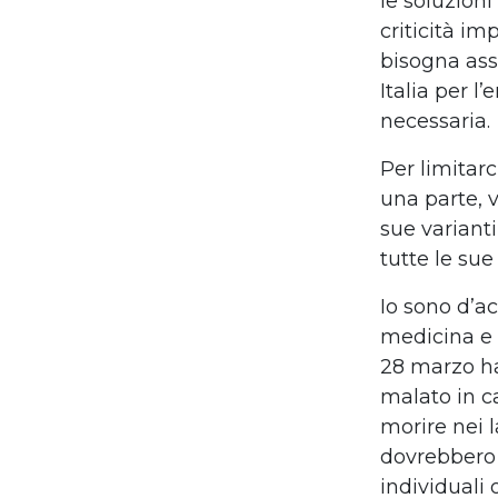
le soluzion
criticità imp
bisogna ass
Italia per l
necessaria.
Per limitar
una parte, v
sue varianti
tutte le sue
Io sono d’ac
medicina e 
28 marzo ha
malato in ca
morire nei 
dovrebbero 
individuali