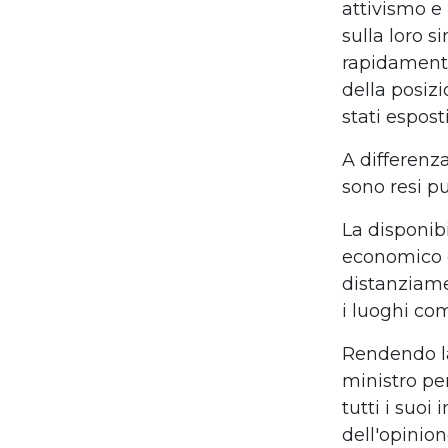
attivismo e
sulla loro s
rapidamente
della posiz
stati esposti
A differenza
sono resi pu
La disponib
economico d
distanziamen
i luoghi co
Rendendo la
ministro per
tutti i suoi
dell'opinio