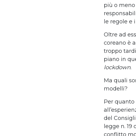
più o meno 
responsabil
le regole e 
Oltre ad ess
coreano è a
troppo tard
piano in qu
lockdown
.
Ma quali son
modelli?
Per quanto r
all’esperien
del Consigl
legge n. 19 
conflitto mo