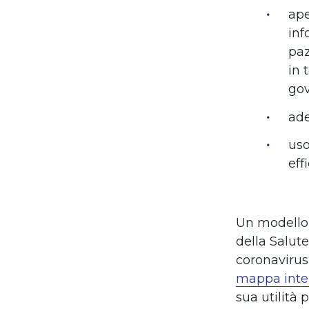
ape
inf
paz
in 
gov
ade
uso
eff
Un modello 
della Salute
coronavirus
mappa inter
sua utilità 