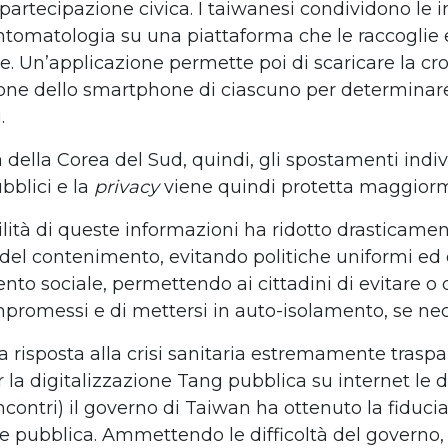
 partecipazione civica. I taiwanesi condividono le 
intomatologia su una piattaforma che le raccoglie e
. Un’applicazione permette poi di scaricare la cr
ione dello smartphone di ciascuno per determinare
.
 della Corea del Sud, quindi, gli spostamenti indi
bblici e la
privacy
viene quindi protetta maggior
ilità di queste informazioni ha ridotto drasticamen
el contenimento, evitando politiche uniformi ed
to sociale, permettendo ai cittadini di evitare o 
mpromessi e di mettersi in auto-isolamento, se nec
 risposta alla crisi sanitaria estremamente traspar
 la digitalizzazione Tang pubblica su internet le d
 incontri) il governo di Taiwan ha ottenuto la fiduci
ne pubblica. Ammettendo le difficoltà del governo,