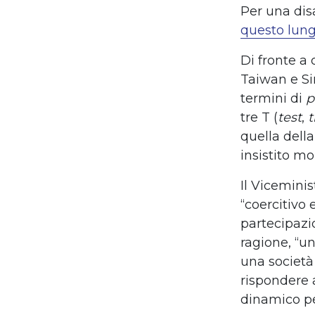
Per una dis
questo lung
Di fronte a 
Taiwan e Si
termini di
p
tre T (
test
,
t
quella dell
insistito mo
Il Viceminis
“coercitivo 
partecipazi
ragione, “u
una società
rispondere a
dinamico pe