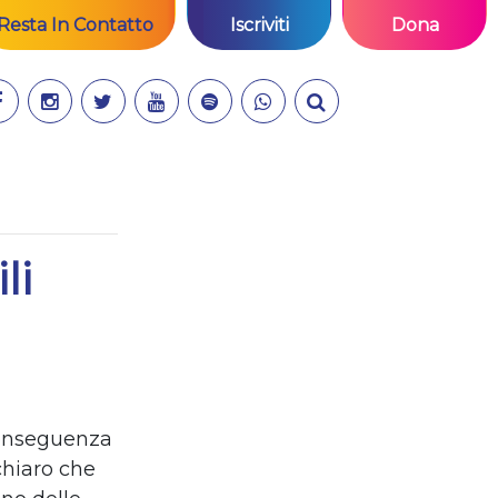
Resta In Contatto
Iscriviti
Dona
li
conseguenza
chiaro che