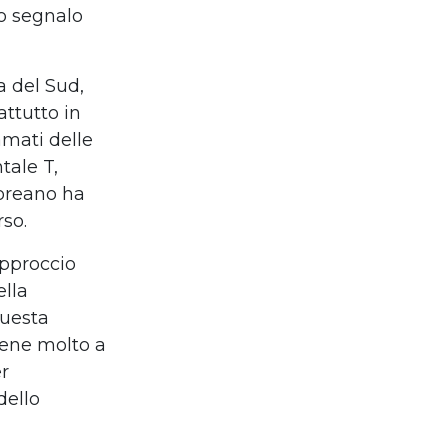
no segnalo
a del Sud,
ttutto in
amati delle
tale T,
coreano ha
rso.
pproccio
ella
questa
iene molto a
er
dello