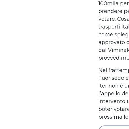
100mila pers
prendere pe
votare. Cosa
trasporti it
come spiega 
approvato d
dal Viminal
provvedimen
Nel frattem
Fuorisede e 
iter non è 
l’appello de
intervento u
poter votar
prossima leg