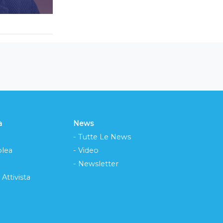
a
News
- Tutte Le News
lea
- Video
- Newsletter
 Attivista