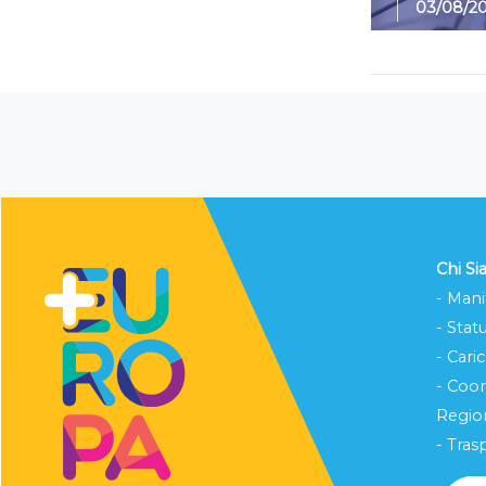
03/08/2
Chi S
- Mani
- Stat
- Cari
- Coo
Region
- Tras