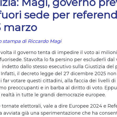
izia: Magi, governo pr
fuori sede per refere
3 marzo
 stampa di Riccardo Magi
olta il governo tenta di impedire il voto ai milioni
 fuorisede. Stavolta lo fa persino per escluderli dal 
indetto dallo stesso esecutivo sulla Giustizia del
 Infatti, il decreto legge del 27 dicembre 2025 non
i far votare questi cittadini, alla faccia dei livelli di
o preoccupanti e in barba al diritto di voto. Eppur
 realtà in tutte le grandi democrazie europee.
e tornate elettorali, vale a dire Europee 2024 e R
ta avviata già una sperimentazione che ha consent