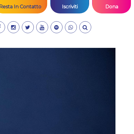
Resta In Contatto
Iscriviti
Dona