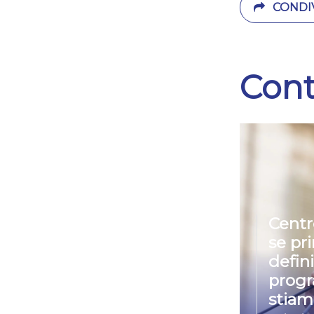
CONDIV
Cont
Centr
se pr
defin
prog
stiam