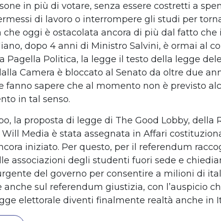
one in più di votare, senza essere costretti a spen
rmessi di lavoro o interrompere gli studi per torn
 che oggi è ostacolata ancora di più dal fatto che 
aliano, dopo 4 anni di Ministro Salvini, è ormai al co
Pagella Politica, la legge il testo della legge del
alla Camera è bloccato al Senato da oltre due an
e fanno sapere che al momento non è previsto al
to in tal senso.
po, la proposta di legge di The Good Lobby, della 
Will Media è stata assegnata in Affari costituziona
ancora iniziato. Per questo, per il referendum racc
lle associazioni degli studenti fuori sede e chied
rgente del governo per consentire a milioni di ital
e anche sul referendum giustizia, con l’auspicio ch
ge elettorale diventi finalmente realtà anche in It