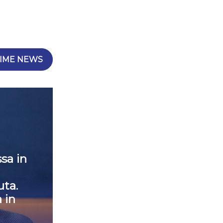
IME NEWS
sa in
ta.
 in