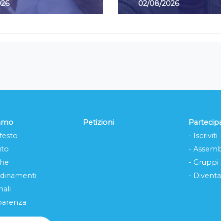
026
02/08/2026
iamo
Petizioni
Partecip
festo
- Iscriviti
uto
- Assemb
che
- Gruppi
rdinamenti
- Diventa
ali
parenza