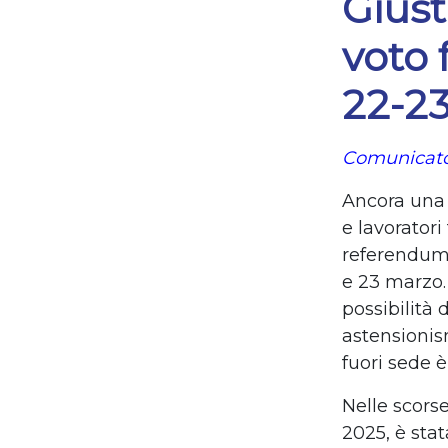
Giust
voto 
22-2
Comunicato
Ancora una v
e lavoratori
referendum 
e 23 marzo.
possibilità d
astensionism
fuori sede è
Nelle scors
2025, è sta