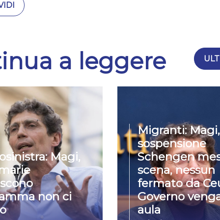
IDI
inua a leggere
ULT
Migranti: Magi,
sospensione
osinistra: Magi,
Schengen mes
imarie
scena, nessun
iscono
fermato da Ceu
ramma non ci
Governo venga
o
aula