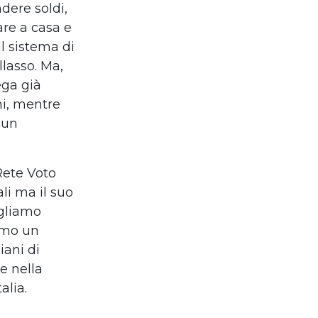
dere soldi,
are a casa e
il sistema di
llasso. Ma,
ega già
ni, mentre
cun
Rete Voto
li ma il suo
ogliamo
iamo un
iani di
e nella
alia.