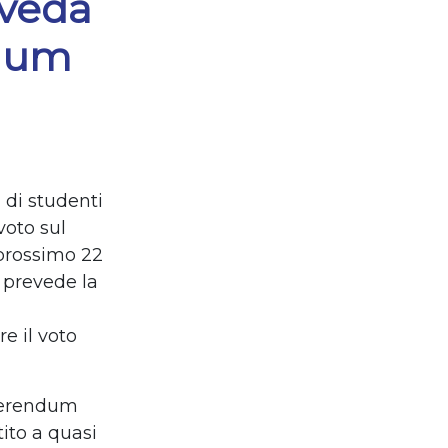
eveda
ndum
 di studenti
voto sul
 prossimo 22
 prevede la
e il voto
eferendum
ito a quasi